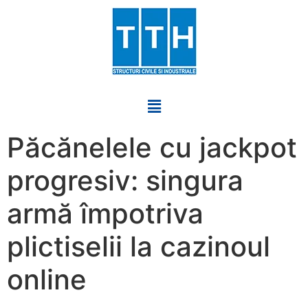
Păcănelele cu jackpot
progresiv: singura
armă împotriva
plictiselii la cazinoul
online