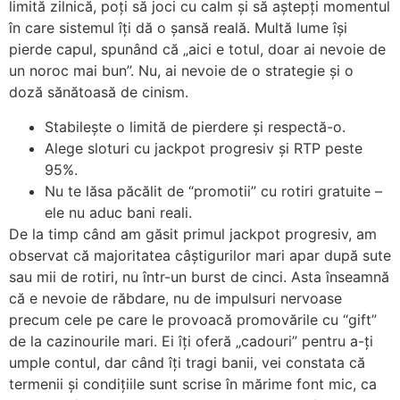
limită zilnică, poți să joci cu calm și să aștepți momentul
în care sistemul îți dă o șansă reală. Multă lume își
pierde capul, spunând că „aici e totul, doar ai nevoie de
un noroc mai bun”. Nu, ai nevoie de o strategie și o
doză sănătoasă de cinism.
Stabilește o limită de pierdere și respectă-o.
Alege sloturi cu jackpot progresiv și RTP peste
95%.
Nu te lăsa păcălit de “promotii” cu rotiri gratuite –
ele nu aduc bani reali.
De la timp când am găsit primul jackpot progresiv, am
observat că majoritatea câștigurilor mari apar după sute
sau mii de rotiri, nu într-un burst de cinci. Asta înseamnă
că e nevoie de răbdare, nu de impulsuri nervoase
precum cele pe care le provoacă promovările cu “gift”
de la cazinourile mari. Ei îți oferă „cadouri” pentru a-ți
umple contul, dar când îți tragi banii, vei constata că
termenii și condițiile sunt scrise în mărime font mic, ca