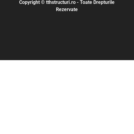
Copyright © tthstructuri.ro - Toate Drepturile
Rezervate