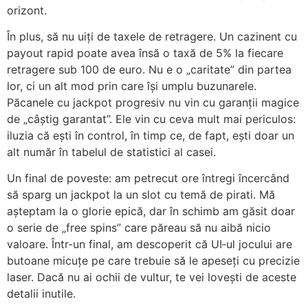
orizont.
În plus, să nu uiți de taxele de retragere. Un cazinent cu
payout rapid poate avea însă o taxă de 5% la fiecare
retragere sub 100 de euro. Nu e o „caritate” din partea
lor, ci un alt mod prin care își umplu buzunarele.
Păcanele cu jackpot progresiv nu vin cu garanții magice
de „câștig garantat”. Ele vin cu ceva mult mai periculos:
iluzia că ești în control, în timp ce, de fapt, ești doar un
alt număr în tabelul de statistici al casei.
Un final de poveste: am petrecut ore întregi încercând
să sparg un jackpot la un slot cu temă de pirati. Mă
așteptam la o glorie epică, dar în schimb am găsit doar
o serie de „free spins” care păreau să nu aibă nicio
valoare. Într-un final, am descoperit că UI‑ul jocului are
butoane micuțe pe care trebuie să le apeseți cu precizie
laser. Dacă nu ai ochii de vultur, te vei lovești de aceste
detalii inutile.