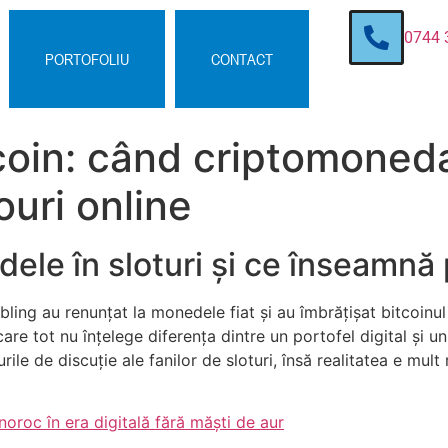
0744 
PORTOFOLIU
CONTACT
coin: când criptomoned
ouri online
le în sloturi și ce înseamnă p
mbling au renunțat la monedele fiat și au îmbrățișat bitcoin
re tot nu înțelege diferența dintre un portofel digital și un
urile de discuție ale fanilor de sloturi, însă realitatea e m
oroc în era digitală fără măști de aur