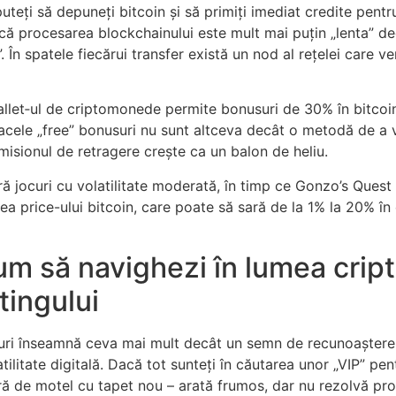
uteți să depuneți bitcoin și să primiți imediat credite pent
u că procesarea blockchainului este mult mai puțin „lenta” d
 În spatele fiecărui transfer există un nod al rețelei care ver
wallet‑ul de criptomonede permite bonusuri de 30% în bitcoin
, acele „free” bonusuri nu sunt altceva decât o metodă de a 
misionul de retragere crește ca un balon de heliu.
ră jocuri cu volatilitate moderată, în timp ce Gonzo’s Quest
ea price-ului bitcoin, care poate să sară de la 1% la 20% î
cum să navighezi în lumea cri
tingului
nouri înseamnă ceva mai mult decât un semn de recunoaștere.
ilitate digitală. Dacă tot sunteți în căutarea unor „VIP” pen
ră de motel cu tapet nou – arată frumos, dar nu rezolvă pr