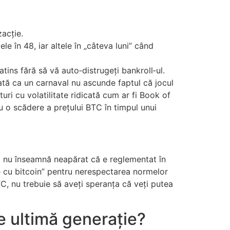
acție.
le în 48, iar altele în „câteva luni” când
ins fără să vă auto‑distrugeți bankroll‑ul.
rată ca un carnaval nu ascunde faptul că jocul
turi cu volatilitate ridicată cum ar fi Book of
cu o scădere a prețului BTC în timpul unui
çao nu înseamnă neapărat că e reglementat în
e cu bitcoin” pentru nerespectarea normelor
C, nu trebuie să aveți speranța că veți putea
e ultimă generație?