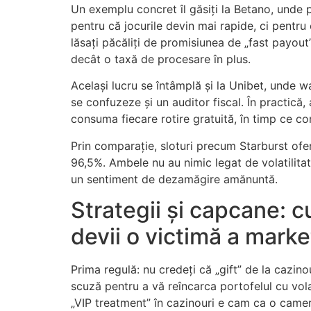
Un exemplu concret îl găsiți la Betano, unde p
pentru că jocurile devin mai rapide, ci pentr
lăsați păcăliți de promisiunea de „fast payout”.
decât o taxă de procesare în plus.
Același lucru se întâmplă și la Unibet, unde 
se confuzeze și un auditor fiscal. În practică
consuma fiecare rotire gratuită, în timp ce co
Prin comparație, sloturi precum Starburst ofe
96,5%. Ambele nu au nimic legat de volatilitat
un sentiment de dezamăgire amănuntă.
Strategii și capcane: 
devii o victimă a marke
Prima regulă: nu credeți că „gift” de la cazi
scuză pentru a vă reîncarca portofelul cu volat
„VIP treatment” în cazinouri e cam ca o came