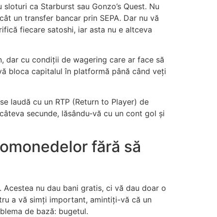
ru sloturi ca Starburst sau Gonzo’s Quest. Nu
ecât un transfer bancar prin SEPA. Dar nu vă
ifică fiecare satoshi, iar asta nu e altceva
, dar cu condiții de wagering care ar face să
vă bloca capitalul în platformă până când veți
 se laudă cu un RTP (Return to Player) de
n câteva secunde, lăsându‑vă cu un cont gol și
ptomonedelor fără să
 Acestea nu dau bani gratis, ci vă dau doar o
tru a vă simți important, amintiți-vă că un
oblema de bază: bugetul.