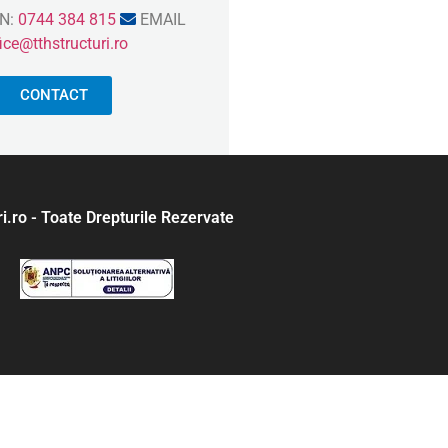
N:
0744 384 815
EMAIL
fice@tthstructuri.ro
CONTACT
ri.ro - Toate Drepturile Rezervate