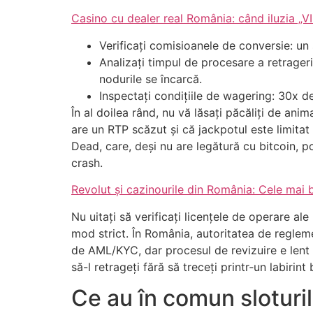
Casino cu dealer real România: când iluzia „VIP
Verificați comisioanele de conversie: un
Analizați timpul de procesare a retrageril
nodurile se încarcă.
Inspectați condițiile de wagering: 30x d
În al doilea rând, nu vă lăsați păcăliți de ani
are un RTP scăzut și că jackpotul este limitat l
Dead, care, deși nu are legătură cu bitcoin, p
crash.
Revolut și cazinourile din România: Cele mai bu
Nu uitați să verificați licențele de operare a
mod strict. În România, autoritatea de reglem
de AML/KYC, dar procesul de revizuire e lent 
să-l retrageți fără să treceți printr‑un labirint 
Ce au în comun sloturi