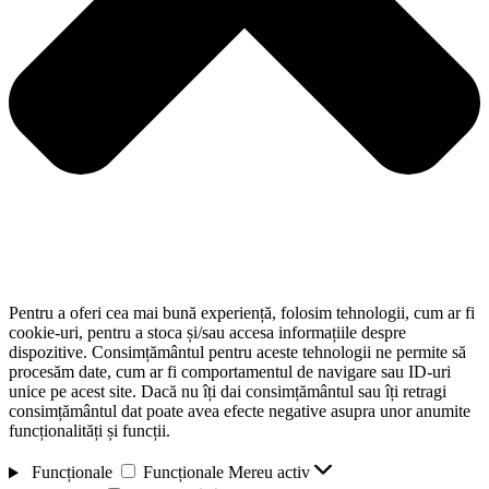
Pentru a oferi cea mai bună experiență, folosim tehnologii, cum ar fi
cookie-uri, pentru a stoca și/sau accesa informațiile despre
dispozitive. Consimțământul pentru aceste tehnologii ne permite să
procesăm date, cum ar fi comportamentul de navigare sau ID-uri
unice pe acest site. Dacă nu îți dai consimțământul sau îți retragi
consimțământul dat poate avea efecte negative asupra unor anumite
funcționalități și funcții.
Funcționale
Funcționale
Mereu activ