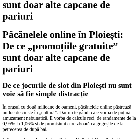
sunt doar alte capcane de
pariuri
Păcănelele online în Ploiești:
De ce „promoțiile gratuite”
sunt doar alte capcane de
pariuri
De ce jocurile de slot din Ploiești nu sunt
voie să fie simple distracție
În orașul cu două milioane de oameni, păcănelele online păstrează
un loc de cinste în „cultură”. Dar nu te gândi că e vorba de puțină
amuzament nebunatică. E vorba de calcule reci, de randamente de la
0,95% la 1,06% și de promisiuni care zboară ca gogoșile de la
petrecerea de după bal.