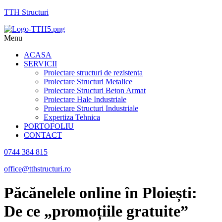
TTH Structuri
Menu
ACASA
SERVICII
Proiectare structuri de rezistenta
Proiectare Structuri Metalice
Proiectare Structuri Beton Armat
Proiectare Hale Industriale
Proiectare Structuri Industriale
Expertiza Tehnica
PORTOFOLIU
CONTACT
0744 384 815
office@tthstructuri.ro
Păcănelele online în Ploiești:
De ce „promoțiile gratuite”