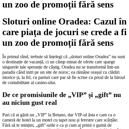
un zoo de promoții fără sens
Sloturi online Oradea: Cazul în
care piața de jocuri se crede a fi
un zoo de promoții fără sens
În primul rând, trebuie să înțelegi că „sloturi online Oradea” nu sunt
o destinație de vacanță, ci un câmp minat de oferte care sparge
singurele tale speranțe de câștig. Oradea nu se transformă într-un
paradis când intri pe un site de noroc; ea rămâne orașul cu clădiri
istorice și, la fel, cu pariuri care par să fie scrise cu pixul de la biroul
de contabilitate al casino‑ului.
De ce promisiunile de „VIP” și „gift” nu
au niciun gust real
Pari că ai găsit un „VIP” la Betano, dar VIP‑ul ăsta e cam ca o
cameră de hotel la un motel cu tapet nou și ferestre care scârțâie.
Fără să te mințim, „gift”‑urile e ca și cum ai primi o gumă de