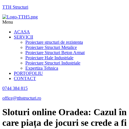
TTH Structuri
Menu
ACASA
SERVICII
Proiectare structuri de rezistenta
Proiectare Structuri Metalice
Proiectare Structuri Beton Armat
Proiectare Hale Industriale
Proiectare Structuri Industriale
Expertiza Tehnica
PORTOFOLIU
CONTACT
0744 384 815
office@tthstructuri.ro
Sloturi online Oradea: Cazul în
care piața de jocuri se crede a fi