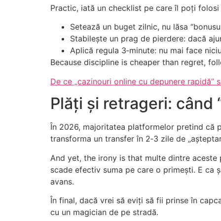
Practic, iată un checklist pe care îl poți folosi
Setează un buget zilnic, nu lăsa “bonusu
Stabilește un prag de pierdere: dacă aju
Aplică regula 3‑minute: nu mai face niciu
Because discipline is cheaper than regret, foll
De ce „cazinouri online cu depunere rapidă” s
Plăți și retrageri: când
În 2026, majoritatea platformelor pretind că p
transforma un transfer în 2‑3 zile de „așteptar
And yet, the irony is that multe dintre acest
scade efectiv suma pe care o primești. E ca și 
avans.
În final, dacă vrei să eviți să fii prinse în ca
cu un magician de pe stradă.