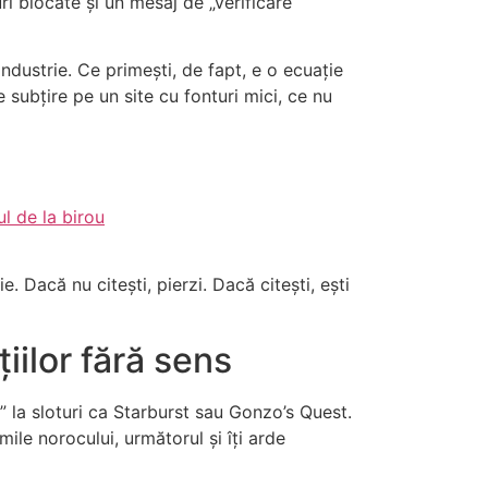
i blocate și un mesaj de „verificare
 industrie. Ce primești, de fapt, e o ecuație
 subțire pe un site cu fonturi mici, ce nu
l de la birou
 Dacă nu citești, pierzi. Dacă citești, ești
iilor fără sens
ns” la sloturi ca Starburst sau Gonzo’s Quest.
mile norocului, următorul și îți arde