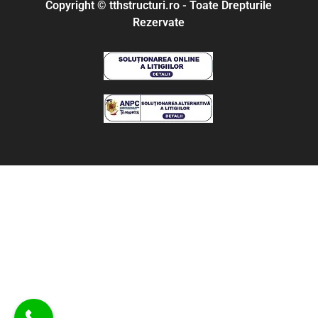
Copyright © tthstructuri.ro - Toate Drepturile
Rezervate