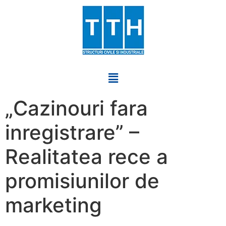
„Cazinouri fara
inregistrare” –
Realitatea rece a
promisiunilor de
marketing