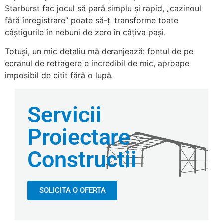
Starburst fac jocul să pară simplu şi rapid, „cazinoul
fără înregistrare” poate să-ţi transforme toate
câştigurile în nebuni de zero în câţiva paşi.
Totuși, un mic detaliu mă deranjează: fontul de pe
ecranul de retragere e incredibil de mic, aproape
imposibil de citit fără o lupă.
Servicii
Proiectare
Constructii
SOLICITA O OFERTA