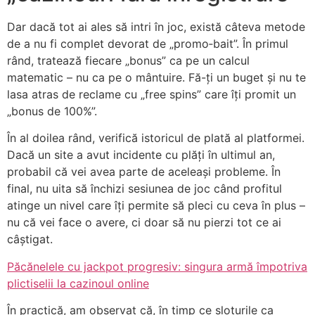
Dar dacă tot ai ales să intri în joc, există câteva metode
de a nu fi complet devorat de „promo‑bait”. În primul
rând, tratează fiecare „bonus” ca pe un calcul
matematic – nu ca pe o mântuire. Fă-ţi un buget și nu te
lasa atras de reclame cu „free spins” care îţi promit un
„bonus de 100%”.
În al doilea rând, verifică istoricul de plată al platformei.
Dacă un site a avut incidente cu plăţi în ultimul an,
probabil că vei avea parte de aceleași probleme. În
final, nu uita să închizi sesiunea de joc când profitul
atinge un nivel care îţi permite să pleci cu ceva în plus –
nu că vei face o avere, ci doar să nu pierzi tot ce ai
câştigat.
Păcănelele cu jackpot progresiv: singura armă împotriva
plictiselii la cazinoul online
În practică, am observat că, în timp ce sloturile ca