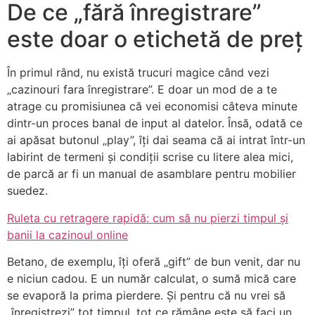
De ce „fără înregistrare”
este doar o etichetă de preț
În primul rând, nu există trucuri magice când vezi
„cazinouri fara înregistrare”. E doar un mod de a te
atrage cu promisiunea că vei economisi câteva minute
dintr-un proces banal de input al datelor. Însă, odată ce
ai apăsat butonul „play”, îți dai seama că ai intrat într-un
labirint de termeni și condiții scrise cu litere alea mici,
de parcă ar fi un manual de asamblare pentru mobilier
suedez.
Ruleta cu retragere rapidă: cum să nu pierzi timpul și
banii la cazinoul online
Betano, de exemplu, îți oferă „gift” de bun venit, dar nu
e niciun cadou. E un număr calculat, o sumă mică care
se evaporă la prima pierdere. Şi pentru că nu vrei să
„înregistrezi” tot timpul, tot ce rămâne este să faci un