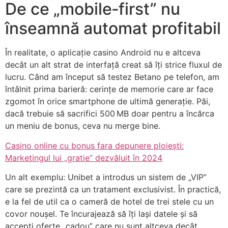
De ce „mobile‑first” nu
înseamnă automat profitabil
În realitate, o aplicație casino Android nu e altceva
decât un alt strat de interfață creat să îți strice fluxul de
lucru. Când am început să testez Betano pe telefon, am
întâlnit prima barieră: cerințe de memorie care ar face
zgomot în orice smartphone de ultimă generație. Păi,
dacă trebuie să sacrifici 500 MB doar pentru a încărca
un meniu de bonus, ceva nu merge bine.
Casino online cu bonus fara depunere ploiești:
Marketingul lui „gratie” dezvăluit în 2024
Un alt exemplu: Unibet a introdus un sistem de „VIP”
care se prezintă ca un tratament exclusivist. În practică,
e la fel de util ca o cameră de hotel de trei stele cu un
covor noușel. Te încurajează să îți lași datele și să
accepți oferte „cadou” care nu sunt altceva decât