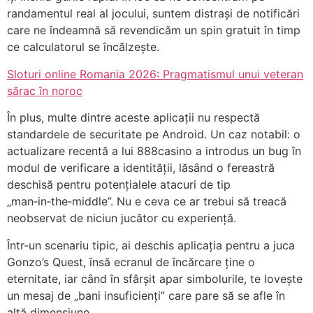
randamentul real al jocului, suntem distrași de notificări
care ne îndeamnă să revendicăm un spin gratuit în timp
ce calculatorul se încălzește.
Sloturi online Romania 2026: Pragmatismul unui veteran
sărac în noroc
În plus, multe dintre aceste aplicații nu respectă
standardele de securitate pe Android. Un caz notabil: o
actualizare recentă a lui 888casino a introdus un bug în
modul de verificare a identității, lăsând o fereastră
deschisă pentru potențialele atacuri de tip
„man‑in‑the‑middle”. Nu e ceva ce ar trebui să treacă
neobservat de niciun jucător cu experiență.
Într-un scenariu tipic, ai deschis aplicația pentru a juca
Gonzo’s Quest, însă ecranul de încărcare ține o
eternitate, iar când în sfârșit apar simbolurile, te lovește
un mesaj de „bani insuficienți” care pare să se afle în
altă dimensiune.