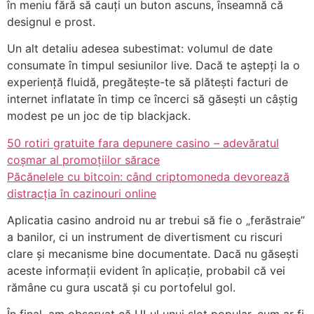
în meniu fără să cauți un buton ascuns, înseamnă că
designul e prost.
Un alt detaliu adesea subestimat: volumul de date
consumate în timpul sesiunilor live. Dacă te aștepți la o
experiență fluidă, pregătește-te să plătești facturi de
internet inflatate în timp ce încerci să găsești un câștig
modest pe un joc de tip blackjack.
50 rotiri gratuite fara depunere casino – adevăratul
coșmar al promoțiilor sărace
Păcănelele cu bitcoin: când criptomoneda devorează
distracția în cazinouri online
Aplicatia casino android nu ar trebui să fie o „ferăstraie”
a banilor, ci un instrument de divertisment cu riscuri
clare și mecanisme bine documentate. Dacă nu găsești
aceste informații evident în aplicație, probabil că vei
rămâne cu gura uscată și cu portofelul gol.