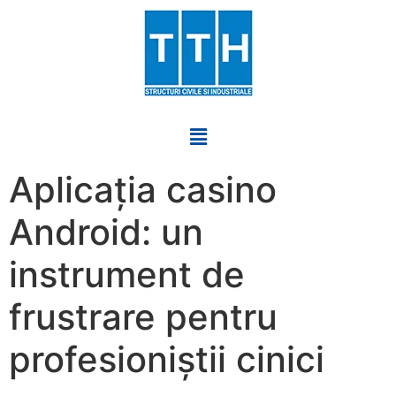
Aplicația casino
Android: un
instrument de
frustrare pentru
profesioniștii cinici