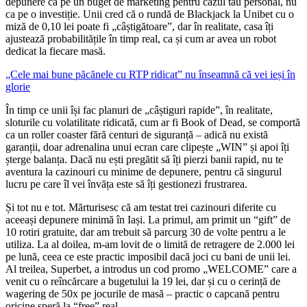
depunere ca pe un buget de marketing pentru cazul tău personal, nu
ca pe o investiție. Unii cred că o rundă de Blackjack la Unibet cu o
miză de 0,10 lei poate fi „câștigătoare”, dar în realitate, casa îți
ajustează probabilitățile în timp real, ca și cum ar avea un robot
dedicat la fiecare masă.
„Cele mai bune păcănele cu RTP ridicat” nu înseamnă că vei ieși în
glorie
În timp ce unii își fac planuri de „câștiguri rapide”, în realitate,
sloturile cu volatilitate ridicată, cum ar fi Book of Dead, se comportă
ca un roller coaster fără centuri de siguranță – adică nu există
garanții, doar adrenalina unui ecran care clipește „WIN” și apoi îți
șterge balanța. Dacă nu ești pregătit să îți pierzi banii rapid, nu te
aventura la cazinouri cu minime de depunere, pentru că singurul
lucru pe care îl vei învăța este să îți gestionezi frustrarea.
Și tot nu e tot. Mărturisesc că am testat trei cazinouri diferite cu
aceeași depunere minimă în Iași. La primul, am primit un “gift” de
10 rotiri gratuite, dar am trebuit să parcurg 30 de volte pentru a le
utiliza. La al doilea, m-am lovit de o limită de retragere de 2.000 lei
pe lună, ceea ce este practic imposibil dacă joci cu bani de unii lei.
Al treilea, Superbet, a introdus un cod promo „WELCOME” care a
venit cu o reîncărcare a bugetului la 19 lei, dar și cu o cerință de
wagering de 50x pe jocurile de masă – practic o capcană pentru
oricine speră la “free” real.