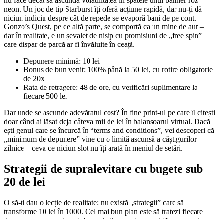
nu face decât să ascundă volatilitatea în spatele unui banner roz
neon. Un joc de tip Starburst îți oferă acțiune rapidă, dar nu-ți dă
niciun indiciu despre cât de repede se evaporă bani de pe cont.
Gonzo’s Quest, pe de altă parte, se comportă ca un mine de aur –
dar în realitate, e un șevalet de nisip cu promisiuni de „free spin”
care dispar de parcă ar fi învăluite în ceață.
Depunere minimă: 10 lei
Bonus de bun venit: 100% până la 50 lei, cu rotire obligatorie
de 20x
Rata de retragere: 48 de ore, cu verificări suplimentare la
fiecare 500 lei
Dar unde se ascunde adevăratul cost? În fine print-ul pe care îl citești
doar când ai lăsat deja câteva mii de lei în balansoarul virtual. Dacă
ești genul care se încurcă în “terms and conditions”, vei descoperi că
„minimum de depunere” vine cu o limită ascunsă a câștigurilor
zilnice – ceva ce niciun slot nu îți arată în meniul de setări.
Strategii de supralevitare cu bugete sub
20 de lei
O să-ți dau o lecție de realitate: nu există „strategii” care să
transforme 10 lei în 1000. Cel mai bun plan este să tratezi fiecare