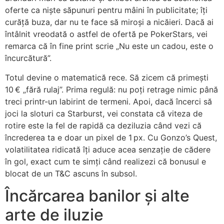
oferte ca niște săpunuri pentru mâini în publicitate; îți
curăță buza, dar nu te face să miroși a nicăieri. Dacă ai
întâlnit vreodată o astfel de ofertă pe PokerStars, vei
remarca că în fine print scrie „Nu este un cadou, este o
încurcătură”.
Totul devine o matematică rece. Să zicem că primești
10 € „fără rulaj”. Prima regulă: nu poți retrage nimic până
treci printr-un labirint de termeni. Apoi, dacă încerci să
joci la sloturi ca Starburst, vei constata că viteza de
rotire este la fel de rapidă ca deziluzia când vezi că
încrederea ta e doar un pixel de 1 px. Cu Gonzo’s Quest,
volatilitatea ridicată îți aduce acea senzație de cădere
în gol, exact cum te simți când realizezi că bonusul e
blocat de un T&C ascuns în subsol.
Încărcarea banilor și alte
arte de iluzie