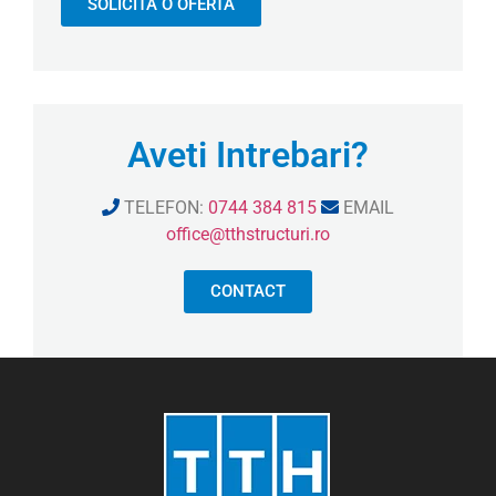
SOLICITA O OFERTA
Aveti Intrebari?
TELEFON:
0744 384 815
EMAIL
office@tthstructuri.ro
CONTACT