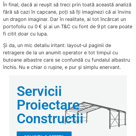
În final, dacă ai reușit să treci prin toată această analiză
fără să cazi în capcane, poți să îți imaginezi că ai învins
un dragon imaginar. Dar în realitate, ai tot încărcat un
portofoliu cu 0 € și ai un T&C cu font de 9 pt care poate
fi citit doar cu lupa.
Și da, un mic detaliu iritant: layout‑ul paginii de
retragere de la un anumit operator e tot timpul cu
butoane albastre care se confundă cu fundalul albastru
închis. Nu e chiar o rușine, e pur și simplu enervant.
Servicii
Proiectare
Constructii