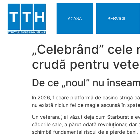
ACASA
SERVICII
„Celebrând” cele m
crudă pentru veter
De ce „noul” nu însea
În 2026, fiecare platformă de casino strigă că 
nu există niciun fel de magie ascunsă în spatel
Un veteranu’, ai văzut deja cum Starburst a ev
căderile sale, a părut odată revoluționar, da
schimbă fundamental riscul de a pierde bani.