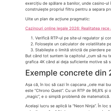
exercițiu de spălare a banilor, unde casino‑ul 
construiește propriul filtru pentru a separa pr
Uite un plan de acțiune pragmatic:
Cazinouri online legale 2026: Realitatea rece a 
Verifică RTP‑ul pe site‑ul regulator și co
Folosește un calculator de volatilitate p
Stabilește o limită strictă de pierdere pe
But când tot suntem la capitolul „cum să nu te 
grafica 4K când ai deja suficiente motive să 
Exemple concrete din 
Așa că, în loc să cazi în capcana „cele mai bu
este “Chrono Quest”. Cu un RTP de 96,8% și o 
„magic”, e o simplă problemă de matematică.
Același lucru se aplică la “Neon Ninja”. În loc