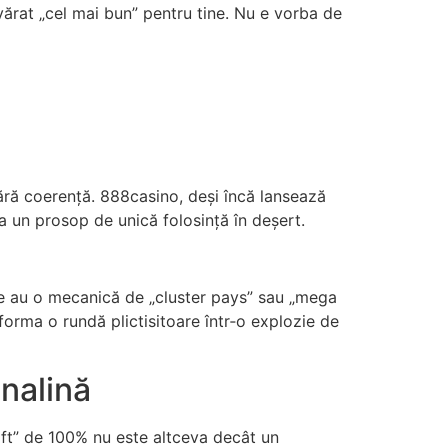
vărat „cel mai bun” pentru tine. Nu e vorba de
 fără coerență. 888casino, deși încă lansează
ca un prosop de unică folosință în deșert.
care au o mecanică de „cluster pays” sau „mega
forma o rundă plictisitoare într‑o explozie de
enalină
gift” de 100% nu este altceva decât un