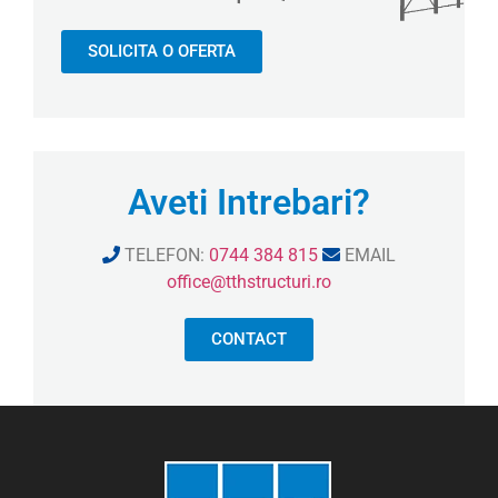
SOLICITA O OFERTA
Aveti Intrebari?
TELEFON:
0744 384 815
EMAIL
office@tthstructuri.ro
CONTACT