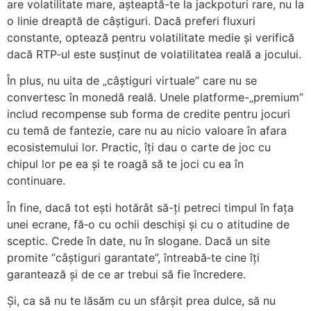
are volatilitate mare, așteaptă-te la jackpoturi rare, nu la
o linie dreaptă de câștiguri. Dacă preferi fluxuri
constante, optează pentru volatilitate medie și verifică
dacă RTP-ul este susținut de volatilitatea reală a jocului.
În plus, nu uita de „câștiguri virtuale” care nu se
convertesc în monedă reală. Unele platforme-„premium”
includ recompense sub forma de credite pentru jocuri
cu temă de fantezie, care nu au nicio valoare în afara
ecosistemului lor. Practic, îți dau o carte de joc cu
chipul lor pe ea și te roagă să te joci cu ea în
continuare.
În fine, dacă tot ești hotărât să-ți petreci timpul în fața
unei ecrane, fă‑o cu ochii deschiși și cu o atitudine de
sceptic. Crede în date, nu în slogane. Dacă un site
promite “câștiguri garantate”, întreabă‑te cine îți
garantează și de ce ar trebui să fie încredere.
Și, ca să nu te lăsăm cu un sfârșit prea dulce, să nu