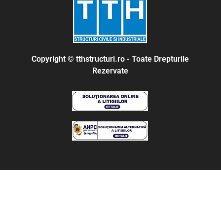
Copyright © tthstructuri.ro - Toate Drepturile
Rezervate