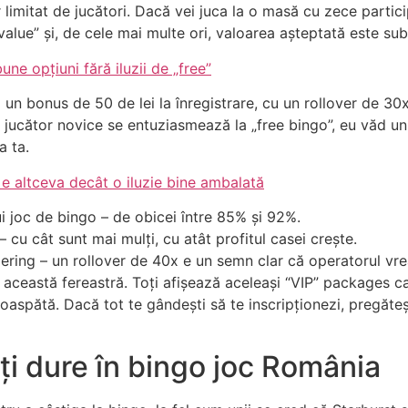
 limitat de jucători. Dacă vei juca la o masă cu zece partici
d value” și, de cele mai multe ori, valoarea așteptată este sub
ne opţiuni fără iluzii de „free”
un bonus de 50 de lei la înregistrare, cu un rollover de 30x
n jucător novice se entuziasmează la „free bingo”, eu văd 
a ta.
 altceva decât o iluzie bine ambalată
ui joc de bingo – de obicei între 85% și 92%.
 cu cât sunt mai mulți, cu atât profitul casei crește.
ing – un rollover de 40x e un semn clar că operatorul vrea 
n această fereastră. Toți afișează aceleași “VIP” packages ca
spătă. Dacă tot te gândești să te inscripționezi, pregăteșt
tăți dure în bingo joc România