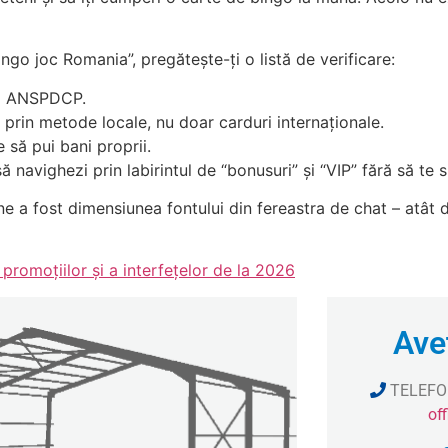
bingo joc Romania”, pregătește-ți o listă de verificare:
la ANSPDCP.
 prin metode locale, nu doar carduri internaționale.
 să pui bani proprii.
să navighezi prin labirintul de “bonusuri” și “VIP” fără să te
une a fost dimensiunea fontului din fereastra de chat – atât
promoțiilor și a interfețelor de la 2026
Avet
TELEFO
of