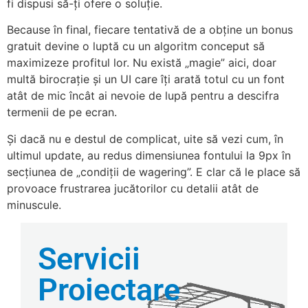
fi dispusi să-ți ofere o soluție.
Because în final, fiecare tentativă de a obține un bonus
gratuit devine o luptă cu un algoritm conceput să
maximizeze profitul lor. Nu există „magie” aici, doar
multă birocrație și un UI care îți arată totul cu un font
atât de mic încât ai nevoie de lupă pentru a descifra
termenii de pe ecran.
Și dacă nu e destul de complicat, uite să vezi cum, în
ultimul update, au redus dimensiunea fontului la 9px în
secțiunea de „condiții de wagering”. E clar că le place să
provoace frustrarea jucătorilor cu detalii atât de
minuscule.
Servicii
Proiectare