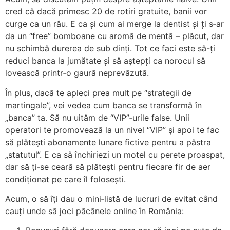
cred că dacă primesc 20 de rotiri gratuite, banii vor
curge ca un râu. E ca și cum ai merge la dentist și ți s‑ar
da un “free” bomboane cu aromă de mentă – plăcut, dar
nu schimbă durerea de sub dinţi. Tot ce faci este să-ţi
reduci banca la jumătate și să aștepţi ca norocul să
lovească printr‑o gaură neprevăzută.
În plus, dacă te apleci prea mult pe “strategii de
martingale”, vei vedea cum banca se transformă în
„banca” ta. Să nu uităm de “VIP”‑urile false. Unii
operatori te promovează la un nivel “VIP” și apoi te fac
să plăteşti abonamente lunare fictive pentru a păstra
„statutul”. E ca să închiriezi un motel cu perete proaspat,
dar să ţi‑se ceară să plăteşti pentru fiecare fir de aer
condiţionat pe care îl foloseşti.
Acum, o să îţi dau o mini‑listă de lucruri de evitat când
cauţi unde să joci păcănele online în România: