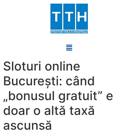
Sloturi online
București: când
„bonusul gratuit” e
doar o altă taxă
ascunsă