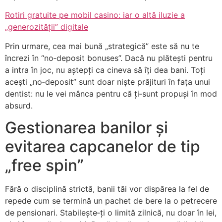
Rotiri gratuite pe mobil casino: iar o altă iluzie a
„generozității” digitale
Prin urmare, cea mai bună „strategică” este să nu te
încrezi în “no‑deposit bonuses”. Dacă nu plăteşti pentru
a intra în joc, nu aştepţi ca cineva să îţi dea bani. Toţi
aceşti „no‑deposit” sunt doar nişte prăjituri în faţa unui
dentist: nu le vei mânca pentru că ţi‑sunt propuşi în mod
absurd.
Gestionarea banilor și
evitarea capcanelor de tip
„free spin”
Fără o disciplină strictă, banii tăi vor dispărea la fel de
repede cum se termină un pachet de bere la o petrecere
de pensionari. Stabileşte‑ţi o limită zilnică, nu doar în lei,