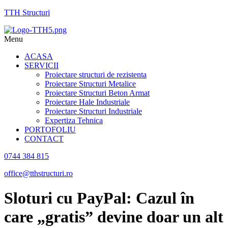
TTH Structuri
Menu
ACASA
SERVICII
Proiectare structuri de rezistenta
Proiectare Structuri Metalice
Proiectare Structuri Beton Armat
Proiectare Hale Industriale
Proiectare Structuri Industriale
Expertiza Tehnica
PORTOFOLIU
CONTACT
0744 384 815
office@tthstructuri.ro
Sloturi cu PayPal: Cazul în
care „gratis” devine doar un alt