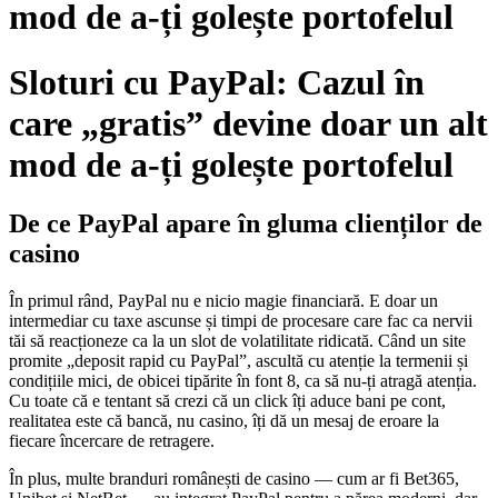
mod de a-ți golește portofelul
Sloturi cu PayPal: Cazul în
care „gratis” devine doar un alt
mod de a-ți golește portofelul
De ce PayPal apare în gluma clienților de
casino
În primul rând, PayPal nu e nicio magie financiară. E doar un
intermediar cu taxe ascunse și timpi de procesare care fac ca nervii
tăi să reacționeze ca la un slot de volatilitate ridicată. Când un site
promite „deposit rapid cu PayPal”, ascultă cu atenție la termenii și
condițiile mici, de obicei tipărite în font 8, ca să nu-ți atragă atenția.
Cu toate că e tentant să crezi că un click îți aduce bani pe cont,
realitatea este că bancă, nu casino, îți dă un mesaj de eroare la
fiecare încercare de retragere.
În plus, multe branduri românești de casino — cum ar fi Bet365,