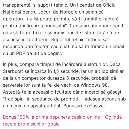
transparenţă, și suport tehnic. Un licențiat de Oficiul
Național pentru Jocuri de Noroc e un semn că
operatorul nu îşi poate permite să-ţi trimită o factură
pentru „încărcarea bonusului”. Transparenta apare când
găseşti toate taxele şi comisioanele listate fără să fie
ascunse în tooltip‑uri. Suportul tehnic trebuie să
răspundă prin telefon sau chat, nu să îţi trimită un email
cu un PDF de 30 de pagini.
În plus, compară timpul de încărcare a sloturilor. Dacă
Starburst se încarcă în 1,5 secunde, iar un alt joc similar
de la un competitor durează 5 secunde, probabil că
serverele lor sunt la fel de vechi ca Windows 98.
Asteptă-te la aceeaşi difcultate când încerci să găseşti
“free spin” în secţiunea de promoţii – adesea ascuns sub
un meniu colapsat cu titlul „Bonusuri exclusive”.
Bonus 150% la prima depunere casino online – Oglindă
rece a promisiunilor goale