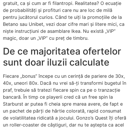
gratuit, ca și cum ar fi filantropi. Realitatea? O ecuație
de probabilități și profituri care nu are loc de milă
pentru jucătorul curios. Când te uiţi la promoțiile de la
Betano sau Unibet, vezi doar cifre mari și litere mici, ca
nişte instrucţiuni de asamblare Ikea. Nu există „VIP”
magic, doar un „VIP” cu preț de timbru.
De ce majoritatea ofertelor
sunt doar iluzii calculate
Fiecare „bonus” începe cu un cerinţă de pariere de 30x,
40x, uneori 80x. Dacă nu vrei să-ţi transformi bugetul în
praf, trebuie să tratezi fiecare spin ca pe o tranzacție
bancară. În timp ce playerii cred că un free spin la
Starburst ar putea fi cheia spre marea avere, de fapt e
un pachet de părţi de hârtie colorată, rapid consumat
de volatilitatea ridicată a jocului. Gonzo’s Quest îţi oferă
un roller‑coaster de câștiguri, dar nu te aştepta ca acel