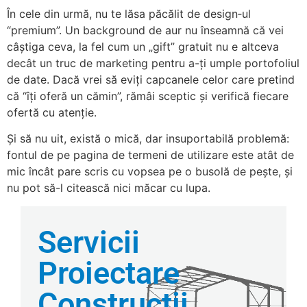
În cele din urmă, nu te lăsa păcălit de design‑ul
“premium”. Un background de aur nu înseamnă că vei
câștiga ceva, la fel cum un „gift” gratuit nu e altceva
decât un truc de marketing pentru a-ţi umple portofoliul
de date. Dacă vrei să eviţi capcanele celor care pretind
că “îţi oferă un cămin”, rămâi sceptic și verifică fiecare
ofertă cu atenție.
Și să nu uit, există o mică, dar insuportabilă problemă:
fontul de pe pagina de termeni de utilizare este atât de
mic încât pare scris cu vopsea pe o busolă de pește, și
nu pot să-l citească nici măcar cu lupa.
Servicii
Proiectare
Constructii