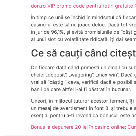
don.ro VIP promo code pentru rotiri gratuite 
În timp ce unii se închid în mindsetul că fiec
casino‑ul este să nu joace deloc. Dacă tot vrei
în jur de 96,1%, și evită promisiunile de “câș
al unui slot cu volatilitate ridicată, îţi dai 
Ce să cauţi când citeş
De fiecare dată când primeşti un email cu sub
cheie: „deposit”, „wagering”, „max win”. Dacă
vrei să “câştigi” ceva, verifică dacă e posibil s
banii pe care altfel i‑ai fi păstrat în buzunar.
Uneori, în mijlocul tuturor acestor termeni, îţi
un mesaj de avertisment în font 8, și trebuie 
esențial pentru a‑ți revendica bonusul, este a
Bonus la depunere 20 lei în casino online: Cu