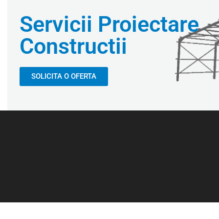
Servicii Proiectare
Constructii
SOLICITA O OFERTA