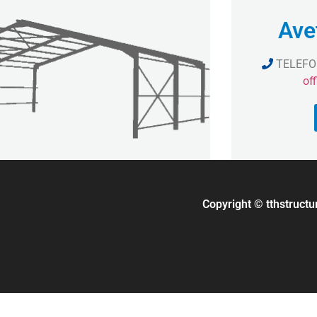
Avet
TELEFO
of
Copyright © tthstructu