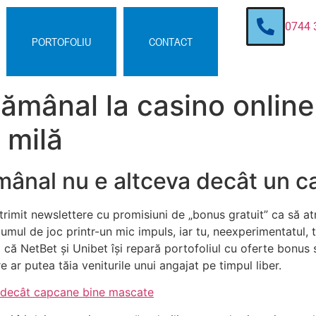
0744 
PORTOFOLIU
CONTACT
ămânal la casino online
 milă
ânal nu e altceva decât un ca
e trimit newslettere cu promisiuni de „bonus gratuit” ca să at
lumul de joc printr-un mic impuls, iar tu, neexperimentatul, 
i că NetBet și Unibet îşi repară portofoliul cu oferte bonus
e ar putea tăia veniturile unui angajat pe timpul liber.
va decât capcane bine mascate