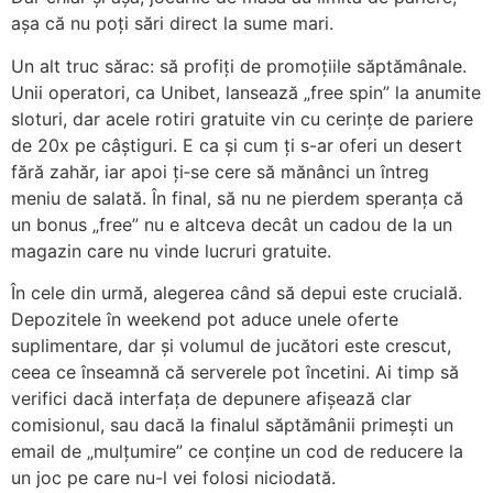
așa că nu poți sări direct la sume mari.
Un alt truc sărac: să profiţi de promoțiile săptămânale.
Unii operatori, ca Unibet, lansează „free spin” la anumite
sloturi, dar acele rotiri gratuite vin cu cerințe de pariere
de 20x pe câștiguri. E ca și cum ți s-ar oferi un desert
fără zahăr, iar apoi ți‑se cere să mănânci un întreg
meniu de salată. În final, să nu ne pierdem speranța că
un bonus „free” nu e altceva decât un cadou de la un
magazin care nu vinde lucruri gratuite.
În cele din urmă, alegerea când să depui este crucială.
Depozitele în weekend pot aduce unele oferte
suplimentare, dar și volumul de jucători este crescut,
ceea ce înseamnă că serverele pot încetini. Ai timp să
verifici dacă interfața de depunere afișează clar
comisionul, sau dacă la finalul săptămânii primești un
email de „mulțumire” ce conține un cod de reducere la
un joc pe care nu-l vei folosi niciodată.