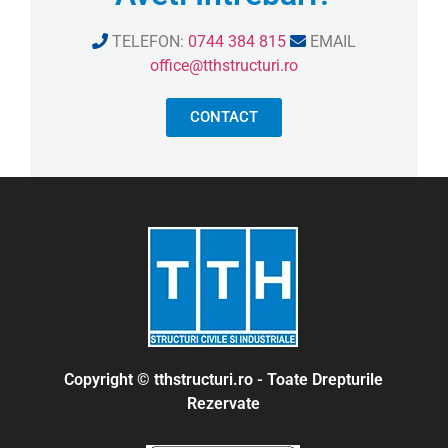
TELEFON:
0744 384 815
EMAIL
office@tthstructuri.ro
CONTACT
Copyright © tthstructuri.ro - Toate Drepturile
Rezervate