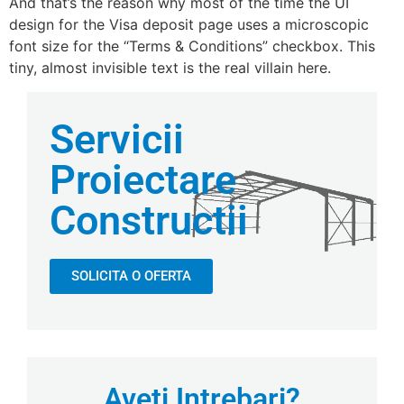
And that’s the reason why most of the time the UI
design for the Visa deposit page uses a microscopic
font size for the “Terms & Conditions” checkbox. This
tiny, almost invisible text is the real villain here.
Servicii
Proiectare
Constructii
SOLICITA O OFERTA
Aveti Intrebari?