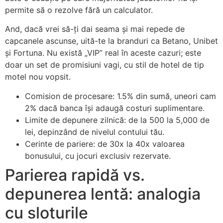
permite să o rezolve fără un calculator.
And, dacă vrei să-ți dai seama și mai repede de
capcanele ascunse, uită-te la branduri ca Betano, Unibet
și Fortuna. Nu există „VIP” real în aceste cazuri; este
doar un set de promisiuni vagi, cu stil de hotel de tip
motel nou vopsit.
Comision de procesare: 1.5% din sumă, uneori cam
2% dacă banca își adaugă costuri suplimentare.
Limite de depunere zilnică: de la 500 la 5,000 de
lei, depinzând de nivelul contului tău.
Cerinte de pariere: de 30x la 40x valoarea
bonusului, cu jocuri exclusiv rezervate.
Parierea rapidă vs.
depunerea lentă: analogia
cu sloturile