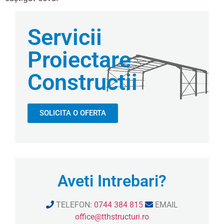
Servicii
Proiectare
Constructii
SOLICITA O OFERTA
Aveti Intrebari?
TELEFON:
0744 384 815
EMAIL
office@tthstructuri.ro