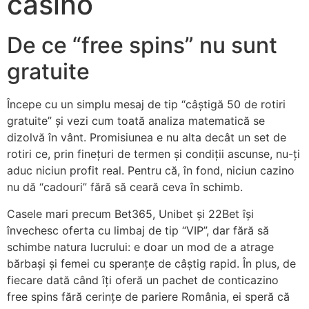
casino
De ce “free spins” nu sunt
gratuite
Începe cu un simplu mesaj de tip “câștigă 50 de rotiri
gratuite” și vezi cum toată analiza matematică se
dizolvă în vânt. Promisiunea e nu alta decât un set de
rotiri ce, prin finețuri de termen și condiții ascunse, nu-ți
aduc niciun profit real. Pentru că, în fond, niciun cazino
nu dă “cadouri” fără să ceară ceva în schimb.
Casele mari precum Bet365, Unibet și 22Bet își
învechesc oferta cu limbaj de tip “VIP”, dar fără să
schimbe natura lucrului: e doar un mod de a atrage
bărbași și femei cu speranțe de câștig rapid. În plus, de
fiecare dată când îți oferă un pachet de conticazino
free spins fără cerințe de pariere România, ei speră că