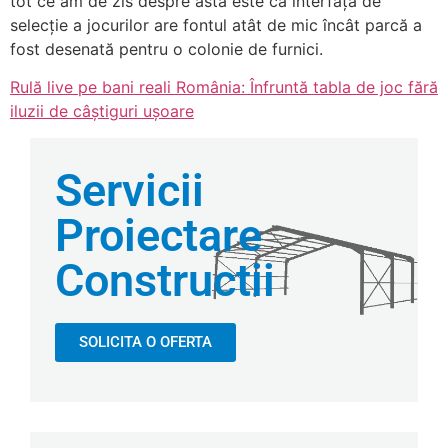
tot ce am de zis despre asta este că interfața de
selecție a jocurilor are fontul atât de mic încât parcă a
fost desenată pentru o colonie de furnici.
Rulă live pe bani reali România: Înfruntă tabla de joc fără
iluzii de câștiguri ușoare
Servicii
Proiectare
Constructii
SOLICITA O OFERTA