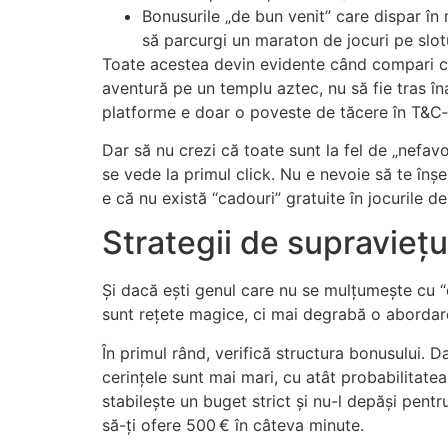
Bonusurile „de bun venit” care dispar în 
să parcurgi un maraton de jocuri pe slotu
Toate acestea devin evidente când compari cu
aventură pe un templu aztec, nu să fie tras î
platforme e doar o poveste de tăcere în T&C‑u
Dar să nu crezi că toate sunt la fel de „nefavor
se vede la primul click. Nu e nevoie să te înșel
e că nu există “cadouri” gratuite în jocurile d
Strategii de supraviețu
Și dacă ești genul care nu se mulțumește cu “do
sunt rețete magice, ci mai degrabă o abordar
În primul rând, verifică structura bonusului. D
cerințele sunt mai mari, cu atât probabilitatea
stabilește un buget strict și nu-l depăși pent
să-ți ofere 500 € în câteva minute.