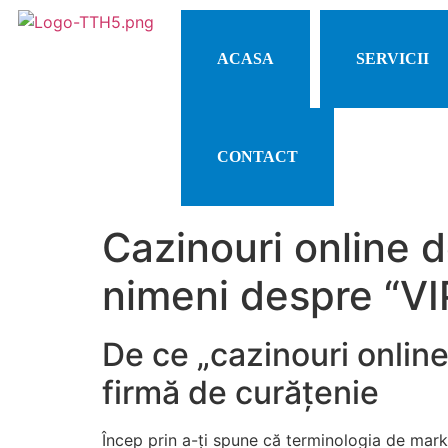
ACASA
SERVICII
CONTACT
Cazinouri online 
nimeni despre “VIP
De ce „cazinouri onlin
firmă de curățenie
Încep prin a-ți spune că terminologia de market