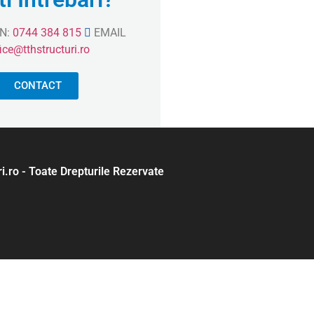
N:
0744 384 815
EMAIL
fice@tthstructuri.ro
CONTACT
ri.ro - Toate Drepturile Rezervate