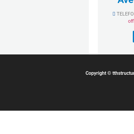
TELEFO
of
Copyright © tthstructu