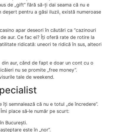
nus de „gift” fără să-ți dai seama că nu e
în deșert pentru a găsi iluzii, există numeroase
8casino apar deseori în căutări ca “cazinouri
 aur. Ce fac ei? Îți oferă rate de rotire la
litate ridicată: uneori te ridică în sus, alteori
ri din aur, când de fapt e doar un cont cu o
nicăieri nu se promite „free money”.
 visurile tale de weekend.
pecialist
 îți semnalează că nu e totul „de încredere”.
 Îmi place să‑le număr pe scurt:
n București.
așteptare este în „nor”.