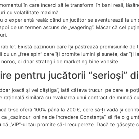
momentul în care încerci să le transformi în bani reali, lăs
ri cu volatilitate maximă.
 o experiență reală: când un jucător se aventurează la un 
napoi de un termen ascuns de „wagering”. Măcar că cel puțin
ri.
abile”. Există cazinouri care își păstrează promisiunile de tr
i cu un „free spin” care îți promite lumini și sunete, dar îți
e noroc, ci doar strategii de marketing bine vopsite.
ire pentru jucătorii “serioși” 
ar joacă și vei câștiga”, iată câteva trucuri pe care le poți 
e rațională similară cu evaluarea unui contract de muncă c
acă ţi‑se oferă 100% până la 200 €, cere să‑ți vadă și cerinț
 ca „cazinouri online de încredere Constanța” să fie o glumă
ru că „VIP”‑ul tău promite să-l recupereze. Dacă te găsește 