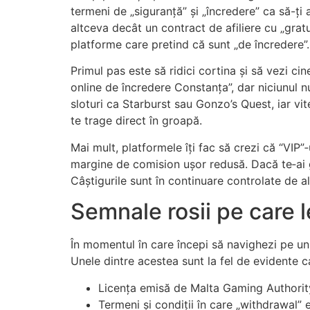
termeni de „siguranță” și „încredere” ca să-ți
altceva decât un contract de afiliere cu „gratu
platforme care pretind că sunt „de încredere
Primul pas este să ridici cortina și să vezi c
online de încredere Constanța”, dar niciunul nu
sloturi ca Starburst sau Gonzo’s Quest, iar vite
te trage direct în groapă.
Mai mult, platformele îți fac să crezi că “VIP”
margine de comision ușor redusă. Dacă te‑ai gâ
Câștigurile sunt în continuare controlate de al
Semnale rosii pe care l
În momentul în care începi să navighezi pe unu
Unele dintre acestea sunt la fel de evidente ca
Licența emisă de Malta Gaming Authority
Termeni și condiții în care „withdrawal” 