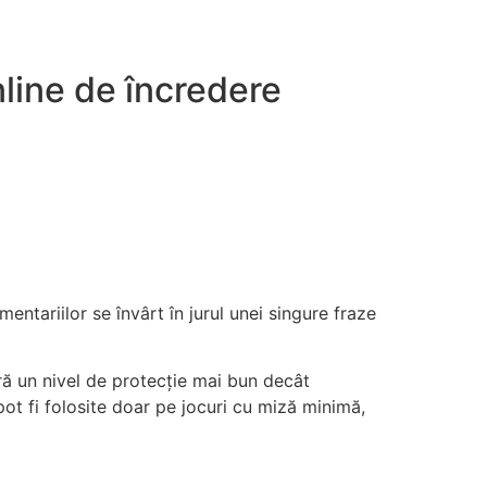
line de încredere
mentariilor se învârt în jurul unei singure fraze
eră un nivel de protecţie mai bun decât
pot fi folosite doar pe jocuri cu miză minimă,