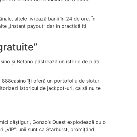
ale, altele livrează banii în 24 de ore. În
te „instant payout” dar în practică îţi
gratuite”
sino și Betano păstrează un istoric de plăţi
 888casino îţi oferă un portofoliu de sloturi
torizezi istoricul de jackpot-uri, ca să nu te
e mici câştiguri, Gonzo’s Quest explodează cu o
i „VIP”: unii sunt ca Starburst, promiţând