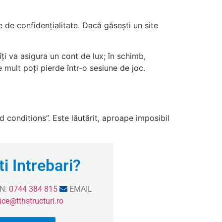
e de confidenţialitate. Dacă găseşti un site
îţi va asigura un cont de lux; în schimb,
 mult poţi pierde într‑o sesiune de joc.
conditions”. Este lăutărit, aproape imposibil
i Intrebari?
N:
0744 384 815
EMAIL
fice@tthstructuri.ro