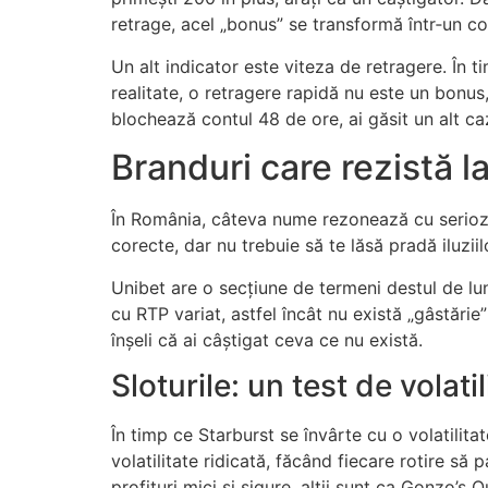
retrage, acel „bonus” se transformă într‑un co
Un alt indicator este viteza de retragere. În t
realitate, o retragere rapidă nu este un bonus,
blochează contul 48 de ore, ai găsit un alt ca
Branduri care rezistă la
În România, câteva nume rezonează cu seriozita
corecte, dar nu trebuie să te lăsă pradă iluziilo
Unibet are o secţiune de termeni destul de lun
cu RTP variat, astfel încât nu există „gâstărie”
înșeli că ai câştigat ceva ce nu există.
Sloturile: un test de volatil
În timp ce Starburst se învârte cu o volatilit
volatilitate ridicată, făcând fiecare rotire să
profituri mici şi sigure, alţii sunt ca Gonzo’s