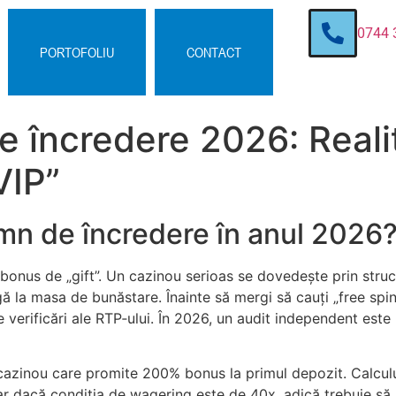
0744 
PORTOFOLIU
CONTACT
de încredere 2026: Reali
VIP”
mn de încredere în anul 2026
bonus de „gift”. Un cazinou serioas se dovedește prin struct
a masa de bunăstare. Înainte să mergi să cauţi „free spins” 
verificări ale RTP‑ului. În 2026, un audit independent este l
 cazinou care promite 200% bonus la primul depozit. Calculu
Dar dacă condiţia de wagering este de 40x, adică trebuie să 