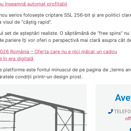
 nu înseamnă automat profitabil
ou serios foloseşte criptare SSL 256‑bit și are politici clar
 visul de “câştig rapid”.
iul set de așteptări realiste. O săptămână de “free spins” nu 
e pariere îţi vor oferi o perspectivă mai clară asupra cât de
2026 România – Oferta care nu e nici măcar un cadou
 în era digitală
 platforme este fontul minuscul de pe pagina de „terms and 
ratele condiții printr‑un design prost.
Avet
TELEFO
of