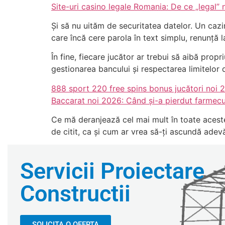
Site-uri casino legale Romania: De ce „legal”
Şi să nu uităm de securitatea datelor. Un cazin
care încă cere parola în text simplu, renunţă la
În fine, fiecare jucător ar trebui să aibă propr
gestionarea bancului şi respectarea limitelor d
888 sport 220 free spins bonus jucători noi 
Baccarat noi 2026: Când și-a pierdut farmecul
Ce mă deranjează cel mai mult în toate aceste
de citit, ca și cum ar vrea să-ţi ascundă adevă
Servicii Proiectare
Constructii
SOLICITA O OFERTA