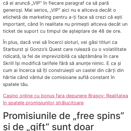
că ei aruncă „VIP” în fiecare paragraf ca să pară
generoși. Mai serios, „VIP” aici nu e altceva decât o
etichetă de marketing pentru a-ți face să crezi că ești
important, când în realitate nu primești altceva decât un
ticket de suport cu timpul de așteptare de 48 de ore.
În plus, dacă vrei să încerci sloturi, vei găsi titluri ca
Starburst și Gonzo’s Quest care rulează cu o volatilitate
ridicată, la fel de imprevizibilă ca săptămâna în care
Skrill își modifică tarifele fără să anunțe nimic. E ca și
cum ai încerca să îți construiești un castel din cărți din
hârtie când vântul de comisioane suflă constant în
spatele tău.
Casino online cu bonus fara depunere Brașov: Realitatea
în spatele promisiunilor strălucitoare
Promisiunile de „free spins”
și de „gift” sunt doar