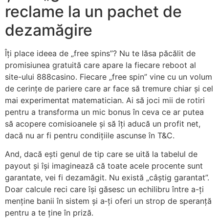
reclame la un pachet de
dezamăgire
Îți place ideea de „free spins”? Nu te lăsa păcălit de
promisiunea gratuită care apare la fiecare reboot al
site-ului 888casino. Fiecare „free spin” vine cu un volum
de cerințe de pariere care ar face să tremure chiar și cel
mai experimentat matematician. Ai să joci mii de rotiri
pentru a transforma un mic bonus în ceva ce ar putea
să acopere comisioanele și să îți aducă un profit net,
dacă nu ar fi pentru condițiile ascunse în T&C.
And, dacă ești genul de tip care se uită la tabelul de
payout și își imaginează că toate acele procente sunt
garantate, vei fi dezamăgit. Nu există „câștig garantat”.
Doar calcule reci care își găsesc un echilibru între a-ți
menține banii în sistem și a‑ți oferi un strop de speranță
pentru a te ține în priză.