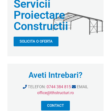
Servicii
Proiectare
Constructii
SOLICITA O OFERTA
Aveti Intrebari?
TELEFON:
0744 384 815
EMAIL
office@tthstructuri.ro
CONTACT