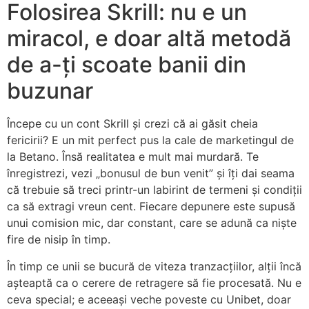
Folosirea Skrill: nu e un
miracol, e doar altă metodă
de a-ți scoate banii din
buzunar
Începe cu un cont Skrill și crezi că ai găsit cheia
fericirii? E un mit perfect pus la cale de marketingul de
la Betano. Însă realitatea e mult mai murdară. Te
înregistrezi, vezi „bonusul de bun venit” și îți dai seama
că trebuie să treci printr-un labirint de termeni și condiții
ca să extragi vreun cent. Fiecare depunere este supusă
unui comision mic, dar constant, care se adună ca niște
fire de nisip în timp.
În timp ce unii se bucură de viteza tranzacțiilor, alții încă
așteaptă ca o cerere de retragere să fie procesată. Nu e
ceva special; e aceeași veche poveste cu Unibet, doar