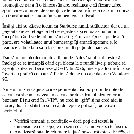
promoții ce par a fi o binecuvântare, realitatea e că fiecare „free
spin” vine cu un set de condiții ce te fac să te întrebi dacă nu cumva
au transformat casino‑ul într-un penitenciar fiscal.
Însă și aici se găsesc jocuri ca Starburst: rapid, strălucitor, dar cu un
payout care se retrage la fel de repede ca și entuziasmul unui
începător când vede primul său câștig. Gonzo’s Quest, pe de altă
parte, are volatilitatea unui bumerang: îți aruncă speranțe și le
readuce la tine fără să-ți lase prea mult spațiu de manevră.
Dar să nu ne pierdem în detalii inutile. Adevăratul pariu este să
înțelegi ce se întâmplă când ești blocat la o rundă live și trebuie să
aștepți ca dealerul să apese „Deal”. În 2026, unele platforme încă se
învârt cu grafică ce pare să fie trasă de pe un calculator cu Windows
95.
Nu e un mister că jucătorii experimentați își fac propriile note de
calcul, ca și cum ar avea un calculator de calcul al pierderilor în
buzunar. Ei nu cred în „VIP”, nu cred în „gift” și nu cred nici în
noroc, doar în statistici și în cât de repede pot să își golească
portofoliul.
Verifică termenii și condițiile – dacă poți citi textul la
dimensiunea de 10px, e un semn clar că nu vrei să te înscrii.
Analizează rata de returnare la jucător – dacă este sub 95%, e