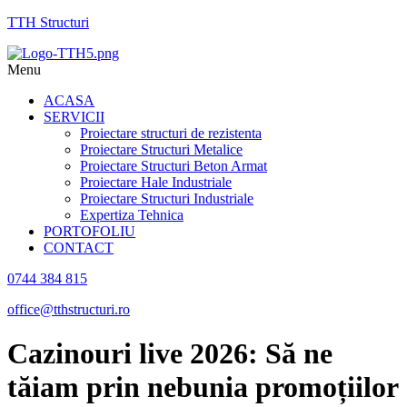
TTH Structuri
Menu
ACASA
SERVICII
Proiectare structuri de rezistenta
Proiectare Structuri Metalice
Proiectare Structuri Beton Armat
Proiectare Hale Industriale
Proiectare Structuri Industriale
Expertiza Tehnica
PORTOFOLIU
CONTACT
0744 384 815
office@tthstructuri.ro
Cazinouri live 2026: Să ne
tăiam prin nebunia promoțiilor