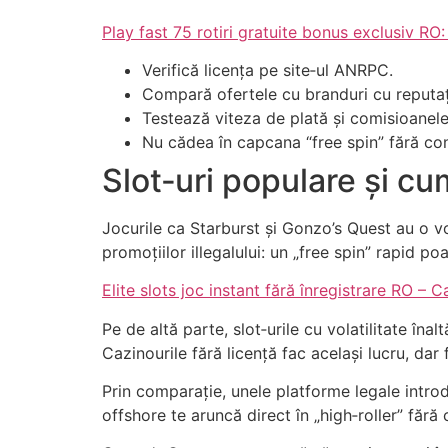
Play fast 75 rotiri gratuite bonus exclusiv RO
Verifică licența pe site‑ul ANRPC.
Compară ofertele cu branduri cu reputaț
Testează viteza de plată și comisioanel
Nu cădea în capcana “free spin” fără cond
Slot‑uri populare și cum
Jocurile ca Starburst și Gonzo’s Quest au o vol
promoţiilor illegalului: un „free spin” rapid po
Elite slots joc instant fără înregistrare RO –
Pe de altă parte, slot‑urile cu volatilitate în
Cazinourile fără licență fac același lucru, dar 
Prin comparație, unele platforme legale introdu
offshore te aruncă direct în „high‑roller” fără c