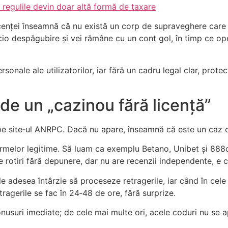
regulile devin doar altă formă de taxare
icenței înseamnă că nu există un corp de supraveghere care s
icio despăgubire și vei rămâne cu un cont gol, în timp ce op
rsonale ale utilizatorilor, iar fără un cadru legal clar, prote
 de un „cazinou fără licență”
t pe site‑ul ANRPC. Dacă nu apare, înseamnă că este un caz cl
rmelor legitime. Să luam ca exemplu Betano, Unibet și 888ca
 rotiri fără depunere, dar nu are recenzii independente, e 
ale adesea întârzie să proceseze retragerile, iar când în cel
etragerile se fac în 24‑48 de ore, fără surprize.
usuri imediate; de cele mai multe ori, acele coduri nu se apl