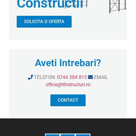
Constructii
SOLICITA O OFERTA
Aveti Intrebari?
TELEFON:
0744 384 815
EMAIL
office@tthstructuri.ro
CONTACT