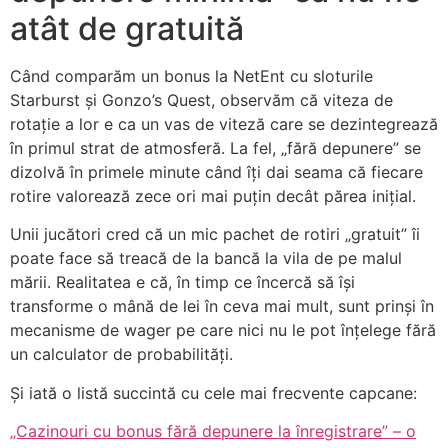
atât de gratuită
Când comparăm un bonus la NetEnt cu sloturile
Starburst și Gonzo’s Quest, observăm că viteza de
rotație a lor e ca un vas de viteză care se dezintegrează
în primul strat de atmosferă. La fel, „fără depunere” se
dizolvă în primele minute când îți dai seama că fiecare
rotire valorează zece ori mai puțin decât părea inițial.
Unii jucători cred că un mic pachet de rotiri „gratuit” îi
poate face să treacă de la bancă la vila de pe malul
mării. Realitatea e că, în timp ce încercă să își
transforme o mână de lei în ceva mai mult, sunt prinși în
mecanisme de wager pe care nici nu le pot înțelege fără
un calculator de probabilități.
Și iată o listă succintă cu cele mai frecvente capcane:
„Cazinouri cu bonus fără depunere la înregistrare” – o