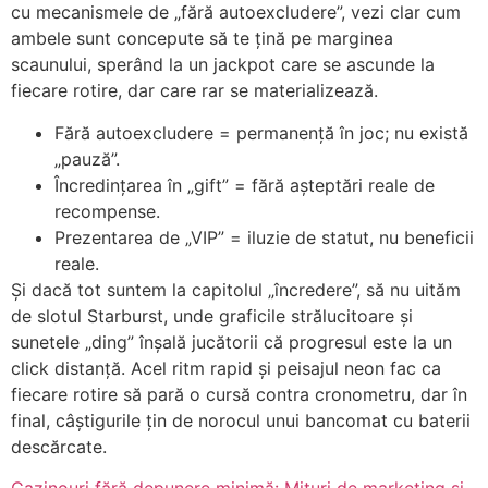
cu mecanismele de „fără autoexcludere”, vezi clar cum
ambele sunt concepute să te țină pe marginea
scaunului, sperând la un jackpot care se ascunde la
fiecare rotire, dar care rar se materializează.
Fără autoexcludere = permanență în joc; nu există
„pauză”.
Încredințarea în „gift” = fără așteptări reale de
recompense.
Prezentarea de „VIP” = iluzie de statut, nu beneficii
reale.
Și dacă tot suntem la capitolul „încredere”, să nu uităm
de slotul Starburst, unde graficile strălucitoare și
sunetele „ding” înșală jucătorii că progresul este la un
click distanță. Acel ritm rapid și peisajul neon fac ca
fiecare rotire să pară o cursă contra cronometru, dar în
final, câștigurile țin de norocul unui bancomat cu baterii
descărcate.