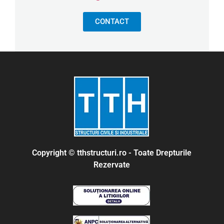
CONTACT
Copyright © tthstructuri.ro - Toate Drepturile
Rezervate