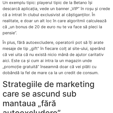
Un exemplu tipic: playerul tipic de la Betano își
descarcă aplicația, vede un banner „VIP” în roșu și crede
că a intrat în clubul exclusivist al câștiganților. În
realitate, e doar un alt loc în care algoritmii calculează
că „un bonus de 20 de euro nu te va face să pleci la
pensie”.
În plus, fără autoexcludere, operatorii pot să îți arate
mesaje de tip „gift” în fiecare colț al site-ului, sperând
că vei uita că nu există nicio mână de ajutor caritativ
aici. Este ca și cum ai intra la un magazin unde
„promoție gratuită” înseamnă doar că vei plăti cu
dobândă la fel de mare ca la un credit de consum.
Strategiile de marketing
care se ascund sub
mantaua „fără
autoexcludere”