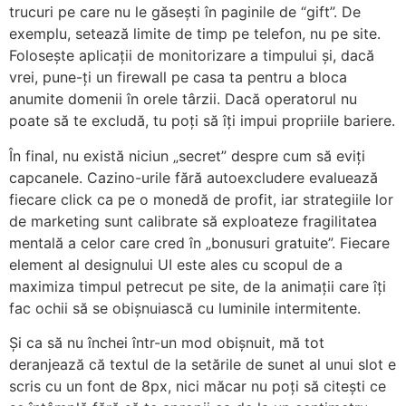
trucuri pe care nu le găsești în paginile de “gift”. De
exemplu, setează limite de timp pe telefon, nu pe site.
Folosește aplicații de monitorizare a timpului și, dacă
vrei, pune-ți un firewall pe casa ta pentru a bloca
anumite domenii în orele târzii. Dacă operatorul nu
poate să te excludă, tu poți să îți impui propriile bariere.
În final, nu există niciun „secret” despre cum să eviți
capcanele. Cazino-urile fără autoexcludere evaluează
fiecare click ca pe o monedă de profit, iar strategiile lor
de marketing sunt calibrate să exploateze fragilitatea
mentală a celor care cred în „bonusuri gratuite”. Fiecare
element al designului UI este ales cu scopul de a
maximiza timpul petrecut pe site, de la animații care îți
fac ochii să se obișnuiască cu luminile intermitente.
Și ca să nu închei într-un mod obișnuit, mă tot
deranjează că textul de la setările de sunet al unui slot e
scris cu un font de 8px, nici măcar nu poți să citești ce