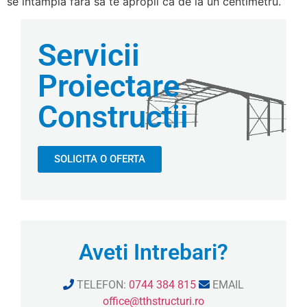
se întâmplă fără să te apropii ca de la un centimetru.
Servicii
Proiectare
Constructii
SOLICITA O OFERTA
Aveti Intrebari?
TELEFON:
0744 384 815
EMAIL
office@tthstructuri.ro