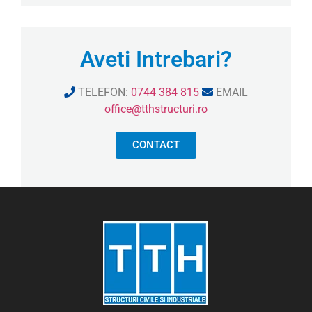
Aveti Intrebari?
TELEFON:
0744 384 815
EMAIL
office@tthstructuri.ro
CONTACT