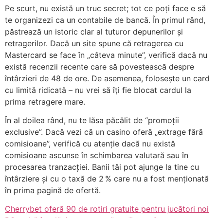
Pe scurt, nu există un truc secret; tot ce poți face e să
te organizezi ca un contabile de bancă. În primul rând,
păstrează un istoric clar al tuturor depunerilor și
retragerilor. Dacă un site spune că retragerea cu
Mastercard se face în „câteva minute”, verifică dacă nu
există recenzii recente care să povestească despre
întârzieri de 48 de ore. De asemenea, folosește un card
cu limită ridicată – nu vrei să îți fie blocat cardul la
prima retragere mare.
În al doilea rând, nu te lăsa păcălit de “promoții
exclusive”. Dacă vezi că un casino oferă „extrage fără
comisioane”, verifică cu atenție dacă nu există
comisioane ascunse în schimbarea valutară sau în
procesarea tranzacției. Banii tăi pot ajunge la tine cu
întârziere și cu o taxă de 2 % care nu a fost menționată
în prima pagină de ofertă.
Cherrybet oferă 90 de rotiri gratuite pentru jucători noi