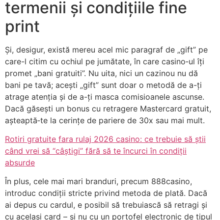
termenii și condițiile fine
print
Și, desigur, există mereu acel mic paragraf de „gift” pe
care-l citim cu ochiul pe jumătate, în care casino‑ul îţi
promet „bani gratuiti”. Nu uita, nici un cazinou nu dă
bani pe tavă; acești „gift” sunt doar o metodă de a-ți
atrage atenția și de a-ți masca comisioanele ascunse.
Dacă găseşti un bonus cu retragere Mastercard gratuit,
așteaptă‑te la cerințe de pariere de 30x sau mai mult.
Rotiri gratuite fara rulaj 2026 casino: ce trebuie să ştii
când vrei să “câştigi” fără să te încurci în condiţii
absurde
În plus, cele mai mari branduri, precum 888casino,
introduc condiții stricte privind metoda de plată. Dacă
ai depus cu cardul, e posibil să trebuiască să retragi și
cu același card – și nu cu un portofel electronic de tipul