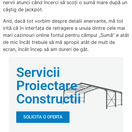
nervii atunci când încerci să scoți o sumă mare după un
câștig de jackpot.
And, dacă tot vorbim despre detalii enervante, mă tot
irită că în interfața de retragere a unuia dintre cele mai
mari cazinouri online fontul pentru câmpul „Sumă” e atât
de mic încât trebuie să mă apropii atât de mult de
ecran, încât încep să am dureri de gât.
Servicii
Proiectare
Constructii
SOLICITA O OFERTA