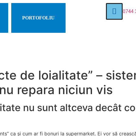
0744 
PORTOFOLIU
te de loialitate” – sist
u repara niciun vis
itate nu sunt altceva decât co
ints” ca și cum ar fi bonuri la supermarket. Ei vor să crească