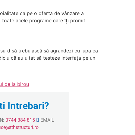
 loialitate ca pe o ofertă de vânzare a
ri toate acele programe care îți promit
 absurd să trebuiască să agrandezi cu lupa ca
diciu că au uitat să testeze interfața pe un
l de la birou
i Intrebari?
N:
0744 384 815
EMAIL
fice@tthstructuri.ro