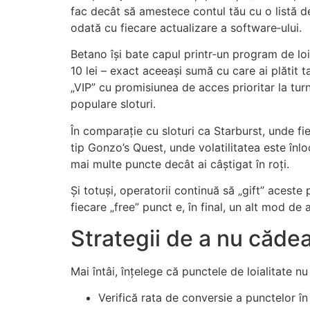
fac decât să amestece contul tău cu o listă de
odată cu fiecare actualizare a software‑ului.
Betano își bate capul printr‑un program de loi
10 lei – exact aceeași sumă cu care ai plătit
„VIP” cu promisiunea de acces prioritar la turn
populare sloturi.
În comparație cu sloturi ca Starburst, unde fie
tip Gonzo’s Quest, unde volatilitatea este înloc
mai multe puncte decât ai câștigat în roți.
Și totuși, operatorii continuă să „gift” aceste
fiecare „free” punct e, în final, un alt mod d
Strategii de a nu cădea 
Mai întâi, înțelege că punctele de loialitate
Verifică rata de conversie a punctelor în