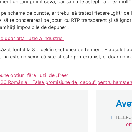
iment de „am primit ceva, dar să nu te aștepți la prea mult”.
i pe scheme de puncte, ar trebui să tratezi fiecare „gift” de
mnă să te concentrezi pe jocuri cu RTP transparent și să igno
cantități imposibile de depuneri.
 doar altă iluzie a industriei
 scăzut fontul la 8 pixeli în secțiunea de termeni. E absolut
ta nu este un semn că site‑ul este profesionist, ci doar un in
ne opţiuni fără iluzii de „free”
026 România – Falsă promisiune de „cadou” pentru hamsteru
Avet
TELEFO
of