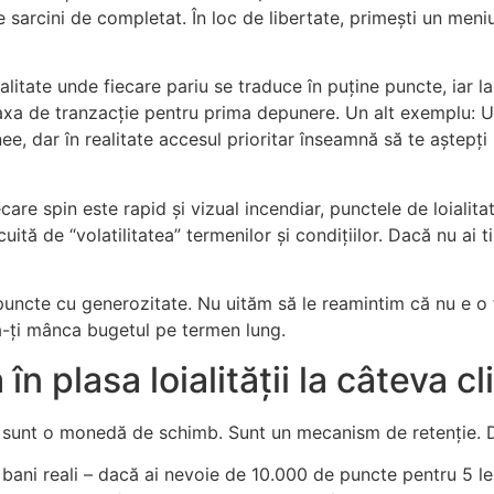
 sarcini de completat. În loc de libertate, primești un meni
alitate unde fiecare pariu se traduce în puține puncte, iar l
 taxa de tranzacție pentru prima depunere. Un alt exemplu: 
ee, dar în realitate accesul prioritar înseamnă să te aștepți
care spin este rapid și vizual incendiar, punctele de loialit
uită de “volatilitatea” termenilor și condițiilor. Dacă nu ai 
 puncte cu generozitate. Nu uităm să le reamintim că nu e o 
e a-ți mânca bugetul pe termen lung.
în plasa loialității la câteva cl
 nu sunt o monedă de schimb. Sunt un mecanism de retenție. 
 bani reali – dacă ai nevoie de 10.000 de puncte pentru 5 lei