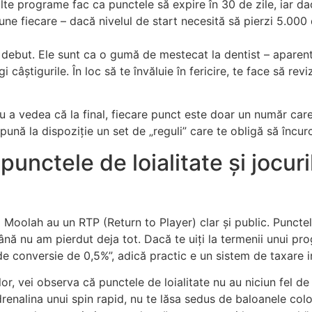
te programe fac ca punctele să expire în 30 de zile, iar dacă 
upune fiecare – dacă nivelul de start necesită să pierzi 5.000
la debut. Ele sunt ca o gumă de mestecat la dentist – aparent 
âștigurile. În loc să te învăluie în fericire, te face să revi
ru a vedea că la final, fiecare punct este doar un număr care
pună la dispoziție un set de „reguli” care te obligă să încurc
punctele de loialitate și jocuri
Moolah au un RTP (Return to Player) clar și public. Punctele d
până nu am pierdut deja tot. Dacă te uiți la termenii unui pr
de conversie de 0,5%”, adică practic e un sistem de taxare i
lor, vei observa că punctele de loialitate nu au niciun fel de „
renalina unui spin rapid, nu te lăsa sedus de baloanele colo