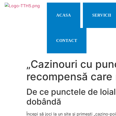
ACASA
SERVICII
CONTACT
„Cazinouri cu punc
recompensă care n
De ce punctele de loial
dobândă
Începi să joci la un site și primești „cazino‑po