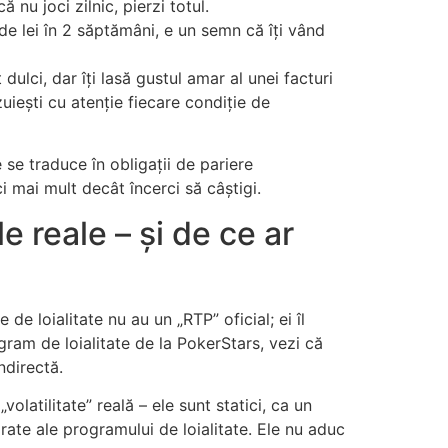
nu joci zilnic, pierzi totul.
 de lei în 2 săptămâni, e un semn că îți vând
dulci, dar îți lasă gustul amar al unei facturi
zuiești cu atenție fiecare condiție de
 se traduce în obligații de pariere
i mai mult decât încerci să câștigi.
le reale – și de ce ar
e loialitate nu au un „RTP” oficial; ei îl
ogram de loialitate de la PokerStars, vezi că
ndirectă.
volatilitate” reală – ele sunt statici, ca un
rate ale programului de loialitate. Ele nu aduc