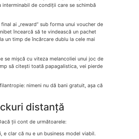
u interminabil de condiții care se schimbă
a final ai „reward” sub forma unui voucher de
Unibet încearcă să te vindească un pachet
 la un timp de încărcare dublu la cele mai
ate se mișcă cu viteza melancoliei unui joc de
timp să citești toată papagalistica, vei pierde
filantropie: nimeni nu dă bani gratuit, așa că
ickuri distanță
Dacă ții cont de următoarele:
, e clar că nu e un business model viabil.