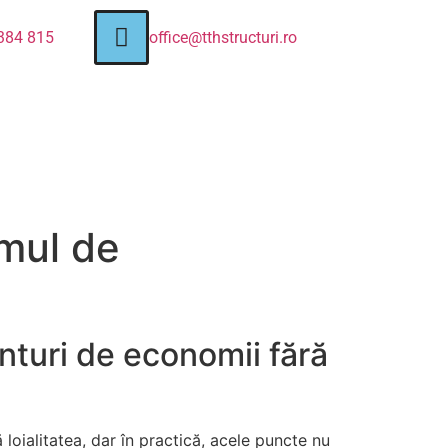
384 815
office@tthstructuri.ro
emul de
nturi de economii fără
 loialitatea, dar în practică, acele puncte nu