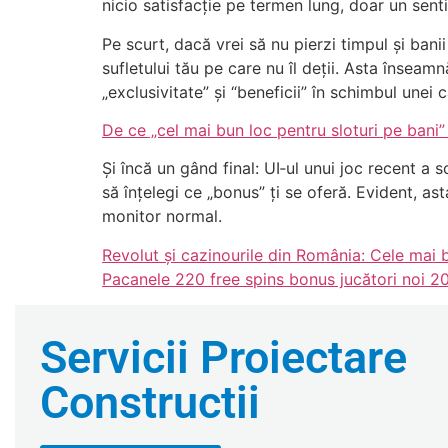
nicio satisfacție pe termen lung, doar un sent
Pe scurt, dacă vrei să nu pierzi timpul și bani
sufletului tău pe care nu îl deții. Asta însea
„exclusivitate” și “beneficii” în schimbul unei 
De ce „cel mai bun loc pentru sloturi pe bani” e
Și încă un gând final: UI‑ul unui joc recent a
să înțelegi ce „bonus” ți se oferă. Evident, as
monitor normal.
Revolut și cazinourile din România: Cele mai bu
Pacanele 220 free spins bonus jucători noi 2
Servicii Proiectare
Constructii