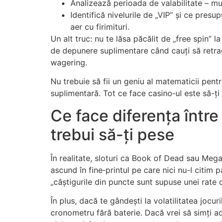
Analizează perioada de valabilitate – mul
Identifică nivelurile de „VIP” și ce pres
aer cu firimituri.
Un alt truc: nu te lăsa păcălit de „free spin” 
de depunere suplimentare când cauți să retragi c
wagering.
Nu trebuie să fii un geniu al matematicii pent
suplimentară. Tot ce face casino‑ul este să-ți 
Ce face diferența între 
trebui să-ți pese
În realitate, sloturi ca Book of Dead sau Mega 
ascund în fine‑printul pe care nici nu-l citim 
„câștigurile din puncte sunt supuse unei rate 
În plus, dacă te gândești la volatilitatea jocuri
cronometru fără baterie. Dacă vrei să simți ad