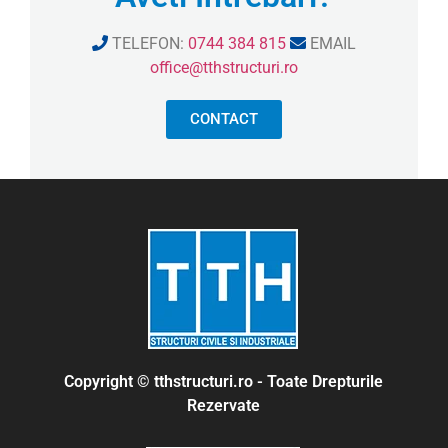
TELEFON:
0744 384 815
EMAIL
office@tthstructuri.ro
CONTACT
Copyright © tthstructuri.ro - Toate Drepturile
Rezervate