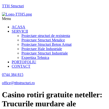
TTH Structuri
Menu
ACASA
SERVICII
Proiectare structuri de rezistenta
Proiectare Structuri Metalice
Proiectare Structuri Beton Armat
Proiectare Hale Industriale
Proiectare Structuri Industriale
Expertiza Tehnica
PORTOFOLIU
CONTACT
0744 384 815
office@tthstructuri.ro
Casino rotiri gratuite neteller:
Trucurile murdare ale