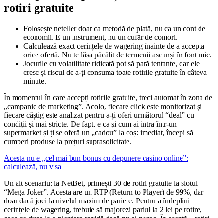
rotiri gratuite
Folosește neteller doar ca metodă de plată, nu ca un cont de
economii. E un instrument, nu un cufăr de comori.
Calculează exact cerințele de wagering înainte de a accepta
orice ofertă. Nu te lăsa păcălit de termenii ascunși în font mic.
Jocurile cu volatilitate ridicată pot să pară tentante, dar ele
cresc și riscul de a-ți consuma toate rotirile gratuite în câteva
minute.
În momentul în care accepți rotirile gratuite, treci automat în zona de
„campanie de marketing”. Acolo, fiecare click este monitorizat și
fiecare câștig este analizat pentru a-ți oferi următorul “deal” cu
condiții și mai stricte. De fapt, e ca și cum ai intra într-un
supermarket și ți se oferă un „cadou” la coș: imediat, începi să
cumperi produse la prețuri suprasolicitate.
Acesta nu e „cel mai bun bonus cu depunere casino online”:
calculează, nu visa
Un alt scenariu: la NetBet, primești 30 de rotiri gratuite la slotul
“Mega Joker”. Acesta are un RTP (Return to Player) de 99%, dar
doar dacă joci la nivelul maxim de pariere. Pentru a îndeplini
cerințele de wagering, trebuie să majorezi pariul la 2 lei pe rotire,