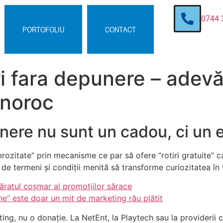
0744 
PORTOFOLIU
CONTACT
ri fara depunere – adevă
 noroc
unere nu sunt un cadou, ci un 
nerozitate” prin mecanisme ce par să ofere “rotiri gratuite”
ă de termeni și condiții menită să transforme curiozitatea în 
văratul coșmar al promoțiilor sărace
ne” este doar un mit de marketing rău plătit
ting, nu o donație. La NetEnt, la Playtech sau la providerii