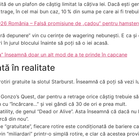
ită de un plafon de câștig limitat la câțiva lei. Dacă ești gen
rage, în cel mai bun caz, 10 % din suma pe care ai fi trebui
026 România – Falsă promisiune de „cadou” pentru hamsteru
i fără depunere” vin cu cerințe de wagering nebunești. E ca ș
 în jurul blocului înainte să poți să o iei acasă.
ea” înseamnă doar un alt mod de a te prinde în capcane
ă în realitate
otiri gratuite la slotul Starburst. Înseamnă că poți să vezi l
 la Gonzo’s Quest, dar pentru a retrage orice câștig trebuie s
an cu “încărcare…” și vei gândi că 30 de ori e prea mult.
olatility, de genul “Dead or Alive”. Asta înseamnă că dacă nu 
rcă din nou”.
 “gratuitate”, fiecare rotire este condiționată de bariere ca
n “miliardari” printr-o simplă rotire, e clar că acestea provi