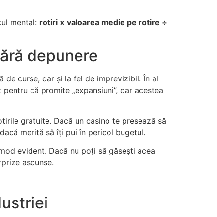
lcul mental:
rotiri × valoarea medie pe rotire ÷
 fără depunere
de curse, dar și la fel de imprevizibil. În al
t pentru că promite „expansiuni”, dar acestea
rotirile gratuite. Dacă un casino te presează să
dacă merită să îți pui în pericol bugetul.
în mod evident. Dacă nu poți să găsești acea
urprize ascunse.
ustriei