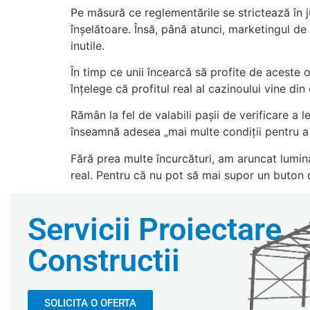
Pe măsură ce reglementările se strictează în ju
înșelătoare. Însă, până atunci, marketingul de
inutile.
În timp ce unii încearcă să profite de aceste o
înțelege că profitul real al cazinoului vine din
Rămân la fel de valabili pașii de verificare a l
înseamnă adesea „mai multe condiții pentru a f
Fără prea multe încurcături, am aruncat lumin
real. Pentru că nu pot să mai supor un buton de
Servicii Proiectare
Constructii
SOLICITA O OFERTA