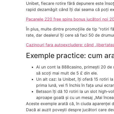
Unibet, fiecare rotire fără depunere este însoț
rapid dezamăgit când îți dai seama că poți ext
Pacanele 220 free spins bonus jucători noi 2
În plus, multe dintre promoțiile de tip “rotir
rate, dar dealerul îți cere să faci 50 de drumuri
Cazinouri fara autoexcludere: când „libertat
Exemple practice: cum arat
Ai un cont la 888casino, primești 20 de r
să scoți mai mult de 5 £ din ele.
Un alt caz: la Unibet, îți oferă 15 rotiri
prima lună, vei fi închis în fața unui ecr
Betsson îți dă 10 rotiri la un slot high‑v
aproape goală și cu un mesaj „Mai încea
Aceste exemple arată că, în ciuda aparenței de
Dacă ai auzit povești despre jucători care devi