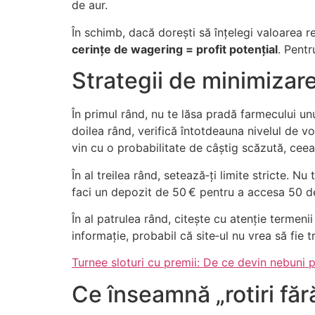
de aur.
În schimb, dacă dorești să înțelegi valoarea re
cerințe de wagering = profit potențial
. Pentr
Strategii de minimizare
În primul rând, nu te lăsa pradă farmecului unui
doilea rând, verifică întotdeauna nivelul de 
vin cu o probabilitate de câștig scăzută, cee
În al treilea rând, setează‑ți limite stricte. 
faci un depozit de 50 € pentru a accesa 50 de r
În al patrulea rând, citește cu atenție termeni
informație, probabil că site‑ul nu vrea să fie 
Turnee sloturi cu premii: De ce devin nebuni pe 
Ce înseamnă „rotiri făr