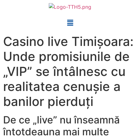
Casino live Timișoara:
Unde promisiunile de
„VIP” se întâlnesc cu
realitatea cenușie a
banilor pierduți
De ce „live” nu înseamnă
întotdeauna mai multe