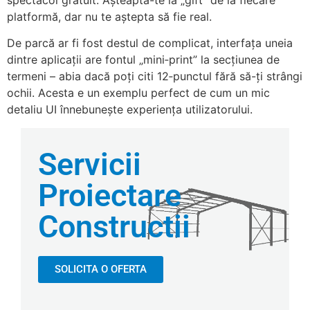
spectacol gratuit. Așteaptă-te la „gift” de la fiecare
platformă, dar nu te aștepta să fie real.
De parcă ar fi fost destul de complicat, interfața uneia
dintre aplicații are fontul „mini‑print” la secțiunea de
termeni – abia dacă poți citi 12‑punctul fără să-ți strângi
ochii. Acesta e un exemplu perfect de cum un mic
detaliu UI înnebunește experiența utilizatorului.
Servicii
Proiectare
Constructii
SOLICITA O OFERTA