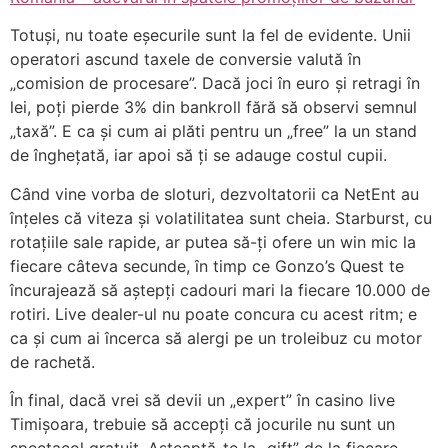
Totuși, nu toate eșecurile sunt la fel de evidente. Unii
operatori ascund taxele de conversie valută în
„comision de procesare”. Dacă joci în euro și retragi în
lei, poți pierde 3% din bankroll fără să observi semnul
„taxă”. E ca și cum ai plăti pentru un „free” la un stand
de înghețată, iar apoi să ți se adauge costul cupii.
Când vine vorba de sloturi, dezvoltatorii ca NetEnt au
înțeles că viteza și volatilitatea sunt cheia. Starburst, cu
rotațiile sale rapide, ar putea să-ți ofere un win mic la
fiecare câteva secunde, în timp ce Gonzo’s Quest te
încurajează să aștepți cadouri mari la fiecare 10.000 de
rotiri. Live dealer-ul nu poate concura cu acest ritm; e
ca și cum ai încerca să alergi pe un troleibuz cu motor
de rachetă.
În final, dacă vrei să devii un „expert” în casino live
Timișoara, trebuie să accepți că jocurile nu sunt un