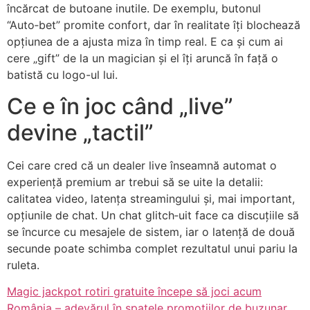
încărcat de butoane inutile. De exemplu, butonul
“Auto‑bet” promite confort, dar în realitate îți blochează
opțiunea de a ajusta miza în timp real. E ca și cum ai
cere „gift” de la un magician și el îți aruncă în față o
batistă cu logo-ul lui.
Ce e în joc când „live”
devine „tactil”
Cei care cred că un dealer live înseamnă automat o
experiență premium ar trebui să se uite la detalii:
calitatea video, latența streamingului și, mai important,
opțiunile de chat. Un chat glitch‑uit face ca discuțiile să
se încurce cu mesajele de sistem, iar o latență de două
secunde poate schimba complet rezultatul unui pariu la
ruleta.
Magic jackpot rotiri gratuite începe să joci acum
România – adevărul în spatele promoțiilor de buzunar