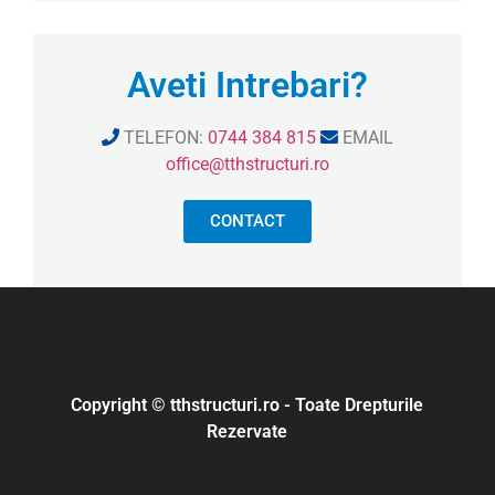
Aveti Intrebari?
TELEFON:
0744 384 815
EMAIL
office@tthstructuri.ro
CONTACT
Copyright © tthstructuri.ro - Toate Drepturile
Rezervate