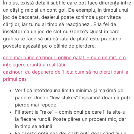
În plus, există detalii subtile care pot face diferența între
un câștig mic și un cont gol. De exemplu, în timpul unui
joc de baccarat, dealerul poate schimba ușor viteza
cărților, iar tu nu ai timp să reacționezi. E la fel de
înșelător ca un joc de slot cu Gonzo’s Quest în care
grafica te face să uiți că rata de plată este practic o
poveste așezată pe o pâlnie de pierdere.
cele mai bune cazinouri online galați – nu e un mit, e o
înțelegere cruntă a realității
cazinouri cu depunere de 1 leu: cum să nu pierzi bani la
primul pas
Verifică întotdeauna limita minimă și maximă de
pariere. Uneori “low stakes” înseamnă doar că poți
pierde mai repede.
Fii atent la “rake” – comisionul pe care îl ia site-ul
la fiecare rundă. Poate părea un procent mic, dar
în timp se adună.
Folosește opțiunea de „cash out” doar când ai un