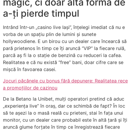
magic, ci doar altă formă de
a-ți pierde timpul
Intrând într-un „casino live Iași”, înțelegi imediat că nu e
vorba de un spațiu plin de lumini și sunete
hollywoodiene. E un birou cu un dealer care încearcă să
pară prietenos în timp ce îți aruncă “VIP” la fiecare rulă,
parcă aș fi la o stație de benzină cu reduceri la cafea.
Realitatea e că nu există “free” bani, doar cifre care se
mișcă în favoarea casei.
Jocuri păcănele cu bonus fără depunere: Realitatea rece
a promoțiilor de cazinou
De la Betano la Unibet, mulți operatori pretind că aduc
„experiența live” în oraș, dar ce schimbă de fapt? În loc
să te așezi la o masă reală cu prieteni, stai în fața unui
monitor, cu un dealer care probabil este în altă țară și îți
aruncă glume forțate în timp ce înregistrează fiecare