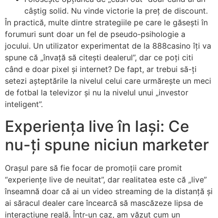
câștig solid. Nu vinde victorie la preț de discount.
În practică, multe dintre strategiile pe care le găsești în
forumuri sunt doar un fel de pseudo‑psihologie a
jocului. Un utilizator experimentat de la 888casino îți va
spune că „învață să citești dealerul”, dar ce poți citi
când e doar pixel și internet? De fapt, ar trebui să-ți
setezi așteptările la nivelul celui care urmărește un meci
de fotbal la televizor și nu la nivelul unui „investor
inteligent”.
Experiența live în Iași: Ce
nu-ți spune niciun marketer
Orașul pare să fie focar de promoții care promit
“experiențe live de neuitat”, dar realitatea este că „live”
înseamnă doar că ai un video streaming de la distanță și
ai săracul dealer care încearcă să mascăzeze lipsa de
interacțiune reală. Într-un caz, am văzut cum un