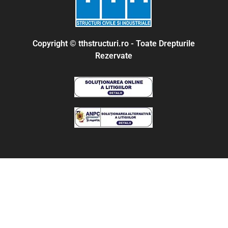
Copyright © tthstructuri.ro - Toate Drepturile
Rezervate