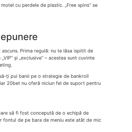
n motel cu perdele de plastic. „Free spins” se
 depunere
ț ascuns. Prima regulă: nu te lăsa ispitit de
 „VIP” și „exclusive” – acestea sunt cuvinte
eting.
i să-ți pui banii pe o strategie de bankroll
 iar 20bet nu oferă niciun fel de suport pentru
 pare să fi fost concepută de o echipă de
ar fontul de pe bara de meniu este atât de mic