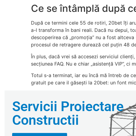
Ce se întâmplă după ce-
După ce termini cele 55 de rotiri, 20bet îți a
a-l transforma în bani reali. Dacă nu depui, t
descoperirea că „promoția” nu a fost altceva d
procesul de retragere durează cel puțin 48 de
În plus, dacă vrei să accesezi serviciul clienți
secțiunea FAQ. Nu e chiar „asistență VIP”, ci 
Totul s-a terminat, iar eu încă mă întreb de c
gratuit pe care il găsești la 20bet: un font mic
Servicii Proiectare
Constructii