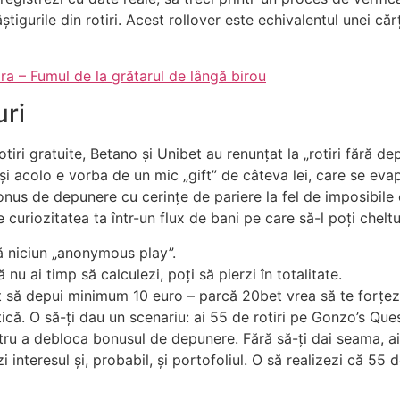
tigurile din rotiri. Acest rollover este echivalentul unei că
a – Fumul de la grătarul de lângă birou
uri
iri gratuite, Betano și Unibet au renunțat la „rotiri fără dep
 și acolo e vorba de un mic „gift” de câteva lei, care se ev
 bonus de depunere cu cerințe de pariere la fel de imposibile
 curiozitatea ta într-un flux de bani pe care să-l poți chel
tă niciun „anonymous play”.
u ai timp să calculezi, poți să pierzi în totalitate.
rut să depui minimum 10 euro – parcă 20bet vrea să te forțeze 
că. O să-ți dau un scenariu: ai 55 de rotiri pe Gonzo’s Quest
entru a debloca bonusul de depunere. Fără să-ți dai seama, ai
i interesul și, probabil, și portofoliul. O să realizezi că 55